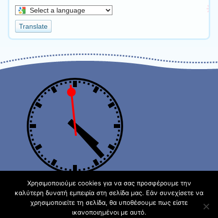
Select
a
Translate
language
to
translate
this
page
Χρησιμοποιούμε cookies για να σας προσφέρουμε την
καλύτερη δυνατή εμπειρία στη σελίδα μας. Εάν συνεχίσετε να
χρησιμοποιείτε τη σελίδα, θα υποθέσουμε πως είστε
Φιλοξενείται στο https://blogs.sch.gr
| Θέμα:Cute Frames
ικανοποιημένοι με αυτό.
από
Ying Zhang