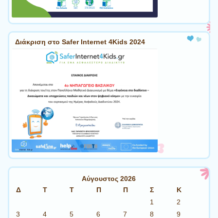
Διάκριση στο Safer Internet 4Kids 2024
Αύγουστος 2026
Δ
Τ
Τ
Π
Π
Σ
Κ
1
2
3
4
5
6
7
8
9