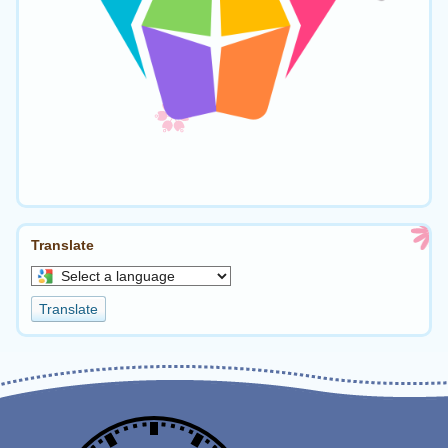
Translate
Select
a
Translate
language
to
translate
this
page