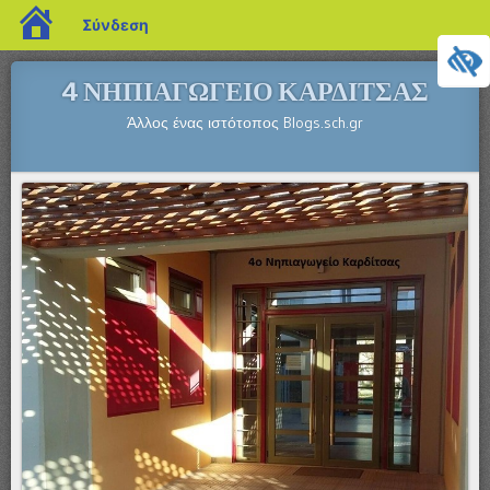
blogs.sch.gr
Σύνδεση
4 ΝΗΠΙΑΓΩΓΕΙΟ ΚΑΡΔΙΤΣΑΣ
Άλλος ένας ιστότοπος Blogs.sch.gr
Μενού
ΜΕΤΆΒΑΣΗ ΣΕ ΠΕΡΙΕΧΌΜΕΝΟ