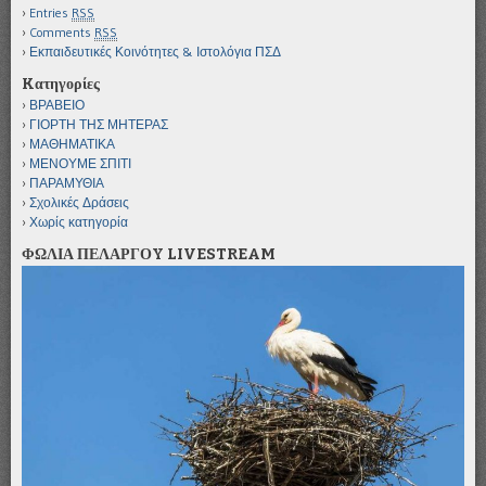
Entries
RSS
Comments
RSS
Εκπαιδευτικές Κοινότητες & Ιστολόγια ΠΣΔ
Kατηγορίες
ΒΡΑΒΕΙΟ
ΓΙΟΡΤΗ ΤΗΣ ΜΗΤΕΡΑΣ
ΜΑΘΗΜΑΤΙΚΑ
ΜΕΝΟΥΜΕ ΣΠΙΤΙ
ΠΑΡΑΜΥΘΙΑ
Σχολικές Δράσεις
Χωρίς κατηγορία
ΦΩΛΙΑ ΠΕΛΑΡΓΟY LIVESTREAM