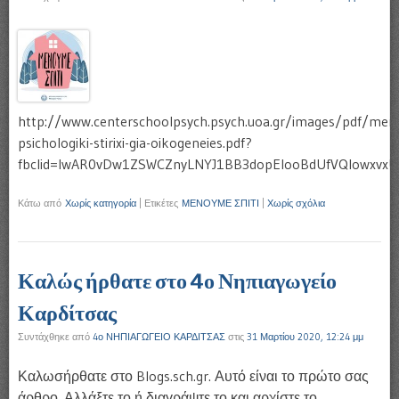
http://www.centerschoolpsych.psych.uoa.gr/images/pdf/me
psichologiki-stirixi-gia-oikogeneies.pdf?
fbclid=IwAR0vDw1ZSWCZnyLNYJ1BB3dopEIooBdUfVQlowxvx
Κάτω από
Χωρίς κατηγορία
|
Ετικέτες
ΜΕΝΟΥΜΕ ΣΠΙΤΙ
|
Χωρίς σχόλια
Καλώς ήρθατε στο 4ο Νηπιαγωγείο
Καρδίτσας
Συντάχθηκε από
4ο ΝΗΠΙΑΓΩΓΕΙΟ ΚΑΡΔΙΤΣΑΣ
στις
31 Μαρτίου 2020, 12:24 μμ
Καλωσήρθατε στο Blogs.sch.gr. Αυτό είναι το πρώτο σας
άρθρο. Αλλάξτε το ή διαγράψτε το και αρχίστε το