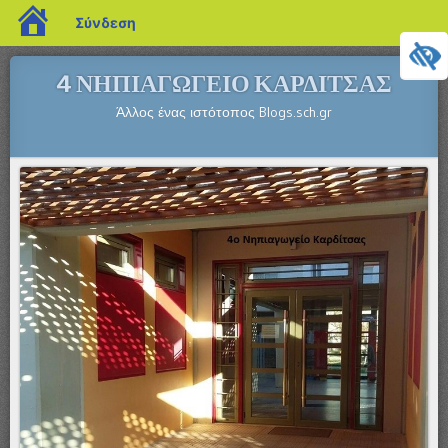
blogs.sch.gr
Σύνδεση
4 ΝΗΠΙΑΓΩΓΕΙΟ ΚΑΡΔΙΤΣΑΣ
Άλλος ένας ιστότοπος Blogs.sch.gr
Μενού
ΜΕΤΆΒΑΣΗ ΣΕ ΠΕΡΙΕΧΌΜΕΝΟ