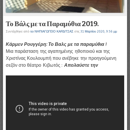
Το Βάλς με τα Παραμύθια 2019.
Συντάχθηκε από
4ο ΝΗΠΙΑΓΩΓΕΙΟ ΚΑΡΔΙΤΣΑΣ
στις
31 Μαρτίου 2020, 9:56 μμ
Κάρμεν Ρουγγέρη: Το Βαλς με τα παραμύθια !
Μια παράσταση της αγαπημένης ηθοποιού και της
Χριστίνας Κουλουμπή που ανέβηκε την προηγούμενη
σεζόν στο θέατρο Κιβωτός :
Απολαύστε την