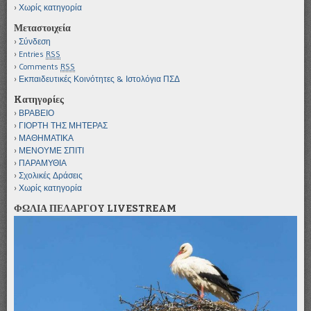
Χωρίς κατηγορία
Μεταστοιχεία
Σύνδεση
Entries
RSS
Comments
RSS
Εκπαιδευτικές Κοινότητες & Ιστολόγια ΠΣΔ
Kατηγορίες
ΒΡΑΒΕΙΟ
ΓΙΟΡΤΗ ΤΗΣ ΜΗΤΕΡΑΣ
ΜΑΘΗΜΑΤΙΚΑ
ΜΕΝΟΥΜΕ ΣΠΙΤΙ
ΠΑΡΑΜΥΘΙΑ
Σχολικές Δράσεις
Χωρίς κατηγορία
ΦΩΛΙΑ ΠΕΛΑΡΓΟY LIVESTREAM