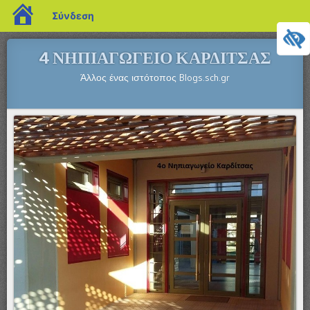
blogs.sch.gr
Σύνδεση
4 ΝΗΠΙΑΓΩΓΕΙΟ ΚΑΡΔΙΤΣΑΣ
Άλλος ένας ιστότοπος Blogs.sch.gr
Μενού
ΜΕΤΆΒΑΣΗ ΣΕ ΠΕΡΙΕΧΌΜΕΝΟ