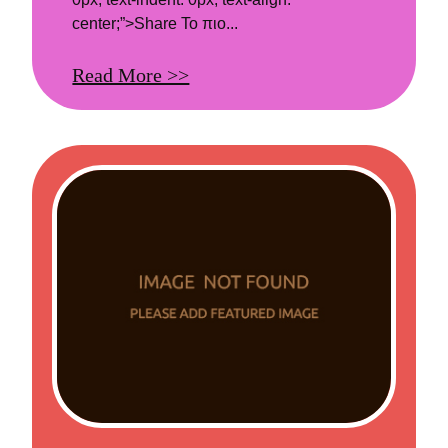
center;”>Share Το πιο...
Read More >>