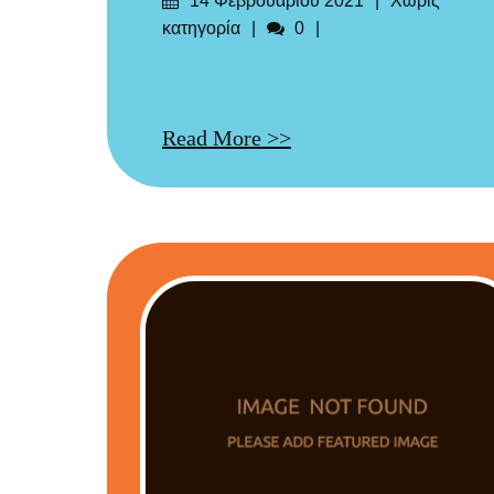
14 Φεβρουαρίου 2021
Χωρίς
στις
Σχόλια
κατηγορία
0
Read More >>