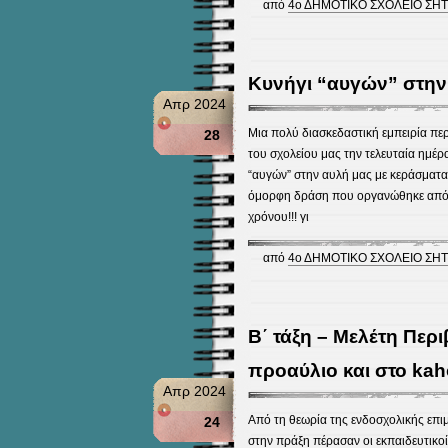
από
4ο ΔΗΜΟΤΙΚΟ ΣΧΟΛΕΙΟ ΣΗΤ
Κυνήγι “αυγών” στην 
Απρ 2024
Μια πολύ διασκεδαστική εμπειρία περ
28
του σχολείου μας την τελευταία ημέρ
“αυγών” στην αυλή μας με κεράσματα 
όμορφη δράση που οργανώθηκε από τ
χρόνου!!! γι
από
4ο ΔΗΜΟΤΙΚΟ ΣΧΟΛΕΙΟ ΣΗΤ
Β΄ τάξη – Μελέτη Περ
προαύλιο και στο kah
Απρ 2024
Από τη θεωρία της ενδοσχολικής επ
24
στην πράξη πέρασαν οι εκπαιδευτικοί