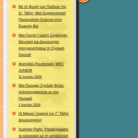
Με τη Φωνή των Παιδιών της
Στ΄ Τάξης: Μια Συγκλονιστική
Παρουσίαση Ενάντια στην
Έμφυλη Βία
Μια Γιορτή Γεμάτη Συγκίνηση,
Μουσική και Δημιουργία:
Αποχαιρετήσαμε τη Σχολική
Χρονιά!
Φεστιβάλ Ρομποτικής MRC
JUNIOR
11 Ιουνίου 2026
Μια Όμορφη Σχολική Φιλία:
Αλληλογραφούμε με τον
Πειραιά!
1 Ιουνίου 2026
Οι Μικροί Ξεναγοί της Γ’ Τάξης
Δημιουργούν!
Summer Party: Υποδεχόμαστε
το καλοκαίρι με τη μεγαλύτερη