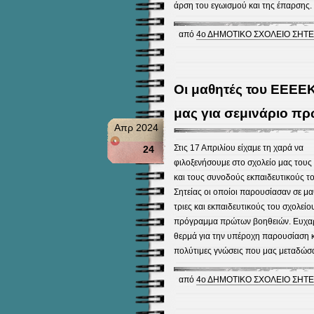
άρση του εγωισμού και της έπαρσης.
από
4ο ΔΗΜΟΤΙΚΟ ΣΧΟΛΕΙΟ ΣΗΤΕ
Οι μαθητές του ΕΕΕΕΚ
μας για σεμινάριο π
Απρ 2024
Στις 17 Απριλίου είχαμε τη χαρά να
24
φιλοξενήσουμε στο σχολείο μας τους
και τους συνοδούς εκπαιδευτικούς 
Σητείας οι οποίοι παρουσίασαν σε μα
τριες και εκπαιδευτικούς του σχολείο
πρόγραμμα πρώτων βοηθειών. Ευχα
θερμά για την υπέροχη παρουσίαση κα
πολύτιμες γνώσεις που μας μεταδώσα
από
4ο ΔΗΜΟΤΙΚΟ ΣΧΟΛΕΙΟ ΣΗΤΕ