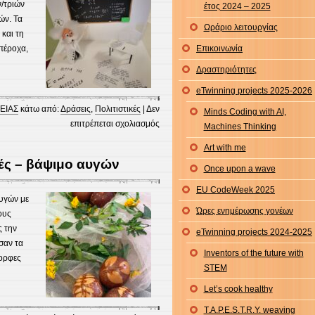
/τριών
έτος 2024 – 2025
ών. Τα
Ωράριο λειτουργίας
και τη
πέροχα,
Επικοινωνία
Δραστηριότητες
eTwinning projects 2025-2026
ΕΙΑΣ
κάτω από:
Δράσεις
,
Πολιτιστικές
|
Δεν
Minds Coding with AI,
στο
επιτρέπεται σχολιασμός
Machines Thinking
Οι
Art with me
φανταστικές
ές – βάψιμο αυγών
κατασκευές
Once upon a wave
των
EU CodeWeek 2025
μαθητών/
υγών με
Ώρες ενημέρωσης γονέων
τριών
ους
μας!!!
ς την
eTwinning projects 2024-2025
σαν τα
Inventors of the future with
μορφες
STEM
Let’s cook healthy
T.A.P.E.S.T.R.Y. weaving