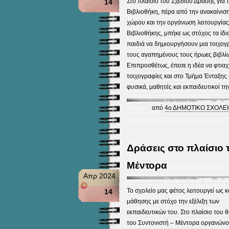
Στο πλαίσιο του Σχεδίου Δράσης για 
14
Βιβλιοθήκη, πέρα από την ανακαίνισ
χώρου και την οργάνωση λειτουργίας
Βιβλιοθήκης, μπήκε ως στόχος τα ίδι
παιδιά να δημιουργήσουν μια τοιχογ
τους αγαπημένους τους ήρωες βιβλί
Επιπροσθέτως, έπεσε η ιδέα να φτια
τοιχογραφίες και στο Τμήμα Ένταξης 
φυσικά, μαθητές και εκπαιδευτικοί τη
από
4ο ΔΗΜΟΤΙΚΟ ΣΧΟΛΕΙ
Δράσεις στο πλαίσιο 
Μέντορα
Απρ 2024
Το σχολείο μας φέτος λειτουργεί ως κ
14
μάθησης με στόχο την εξέλιξη των
εκπαιδευτικών του. Στο πλαίσιο του 
του Συντονιστή – Μέντορα οργανώνον