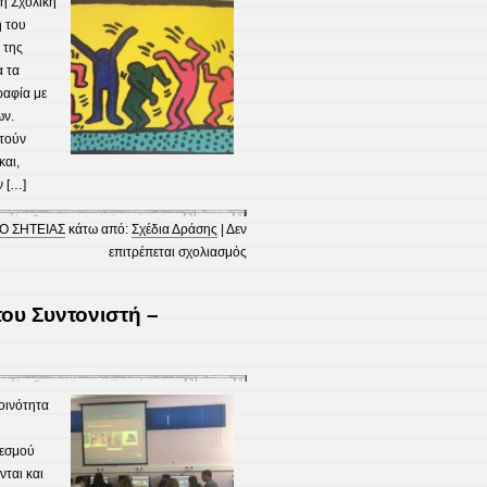
τη Σχολική
Μυρσίνη
η του
 της
α τα
ραφία με
ων.
χτούν
και,
ν […]
Ο ΣΗΤΕΙΑΣ
κάτω από:
Σχέδια Δράσης
|
Δεν
στο
επιτρέπεται σχολιασμός
Οι
μαθητές
του Συντονιστή –
διακοσμούν
το
σχολείο
μας!
οινότητα
θεσμού
ται και