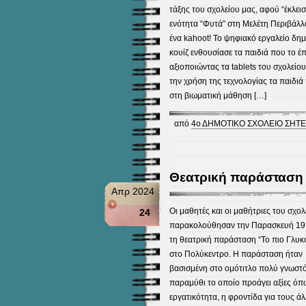
τάξης του σχολείου μας, αφού “έκλεισ
ενότητα “Φυτά” στη Μελέτη Περιβάλλ
ένα kahoot! Το ψηφιακό εργαλείο δημ
κουίζ ενθουσίασε τα παιδιά που το έ
αξιοποιώντας τα tablets του σχολείου
την χρήση της τεχνολογίας τα παιδιά
στη βιωματική μάθηση […]
από
4ο ΔΗΜΟΤΙΚΟ ΣΧΟΛΕΙΟ ΣΗΤΕ
Θεατρική παράσταση 
Απρ 2024
Οι μαθητές και οι μαθήτριες του σχολ
24
παρακολούθησαν την Παρασκευή 19 
τη θεατρική παράσταση “Το πιο Γλυκ
στο Πολύκεντρο. Η παράσταση ήταν
βασισμένη στο ομότιτλο πολύ γνωστό
παραμύθι το οποίο προάγει αξίες όπ
εργατικότητα, η φροντίδα για τους άλ