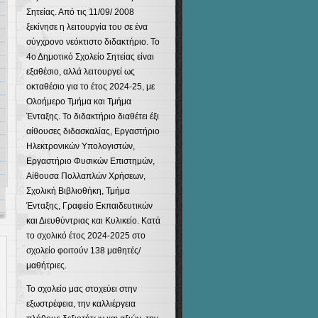
Σητείας. Από τις 11/09/ 2008
ξεκίνησε η λειτουργία του σε ένα
σύγχρονο νεόκτιστο διδακτήριο. Το
4ο Δημοτικό Σχολείο Σητείας είναι
εξαθέσιο, αλλά λειτουργεί ως
οκταθέσιο για το έτος 2024-25, με
Ολοήμερο Τμήμα και Τμήμα
Ένταξης. Το διδακτήριο διαθέτει έξι
αίθουσες διδασκαλίας, Εργαστήριο
Ηλεκτρονικών Υπολογιστών,
Εργαστήριο Φυσικών Επιστημών,
Αίθουσα Πολλαπλών Χρήσεων,
Σχολική Βιβλιοθήκη, Τμήμα
Ένταξης, Γραφείο Εκπαιδευτικών
και Διευθύντριας και Κυλικείο. Κατά
το σχολικό έτος 2024-2025 στο
σχολείο φοιτούν 138 μαθητές/
μαθήτριες.
Το σχολείο μας στοχεύει στην
εξωστρέφεια, την καλλιέργεια