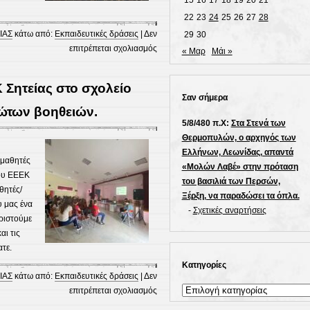
15
16
17
18
19
20
21
kahoot!
22
23
24
25
26
27
28
ΙΑΣ
κάτω από:
Εκπαιδευτικές δράσεις
|
Δεν
29
30
στο
επιτρέπεται σχολιασμός
« Μαρ
Μάι »
Θεατρική
παράσταση
 Σητείας στο σχολείο
“Το
Σαν σήμερα
πιο
ρώτων βοηθειών.
γλυκό
5/8/480 π.Χ:
Στα Στενά των
ψωμί”.
Θερμοπυλών, ο αρχηγός των
Ελλήνων, Λεωνίδας, απαντά
 μαθητές
«Μολών Λαβέ» στην πρόταση
του ΕΕΕΚ
του βασιλιά των Περσών,
θητές/
Ξέρξη, να παραδώσει τα όπλα.
υ μας ένα
-
Σχετικές αναρτήσεις
ριστούμε
ι τις
τε.
Kατηγορίες
ΙΑΣ
κάτω από:
Εκπαιδευτικές δράσεις
|
Δεν
Kατηγορίες
στο
επιτρέπεται σχολιασμός
Οι