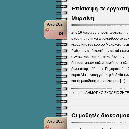
Επίσκεψη σε εργαστή
Μυρσίνη
Απρ 2024
Στις 16 Απριλίου οι μαθητές/τριες της
24
είχαν την τύχη να επισκεφθούν το ερ
κεραμικής του κυρίου Μακρινάκη στη
Γνώρισαν από κοντά την αρχαία τέχν
αγγειοπλαστικής και φιλοτέχνησαν –
δημιούργησαν πήλινα σκεύη στο πλαί
βιωματικής μάθησης. Ευχαριστούμε 
κύριο Μακρινάκη για τη φιλοξενία τω
και τη μετάδοση της πολύτιμης […]
από
4ο ΔΗΜΟΤΙΚΟ ΣΧΟΛΕΙΟ ΣΗΤΕ
Οι μαθητές διακοσμού
Απρ 2024