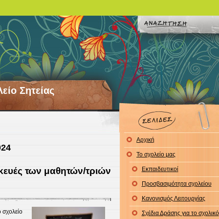
λείο Σητείας
Αρχική
024
Το σχολείο μας
κευές των μαθητών/τριών
Εκπαιδευτικοί
Προσβασιμότητα σχολείου
Κανονισμός Λειτουργίας
 σχολείο
Σχέδια Δράσης για το σχολικό