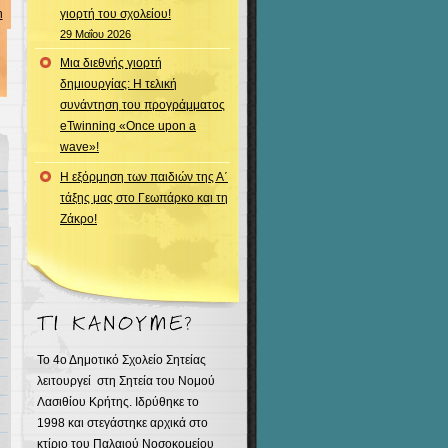
n
γιορτή του σχολείου!
29 Μαΐου 2026
Μια διεθνής γιορτή
δημιουργίας: Η τελική
συνάντηση του προγράμματος
eTwinning «Once upon a
wave»!
Η εξόρμηση των παιδιών της Α΄
τάξης μας στο Γεωπάρκο και τη
Ζάκρο!
Το 4ο Δημοτικό Σχολείο Σητείας
λειτουργεί στη Σητεία του Νομού
Λασιθίου Κρήτης. Ιδρύθηκε τo
1998 και στεγάστηκε αρχικά στο
κτίριο του Παλαιού Νοσοκομείου