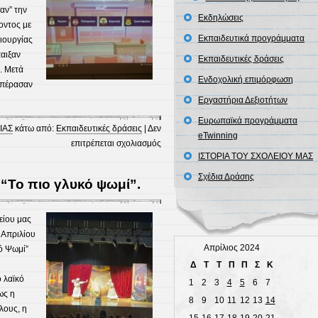
αν” την
Εκδηλώσεις
οντος με
Εκπαιδευτικά προγράμματα
ιουργίας
παιξαν
Εκπαιδευτικές δράσεις
. Μετά
Ενδοχολική επιμόρφωση
 πέρασαν
Εργαστήρια Δεξιοτήτων
Ευρωπαϊκά προγράμματα
ΙΑΣ
κάτω από:
Εκπαιδευτικές δράσεις
|
Δεν
eTwinning
στο
επιτρέπεται σχολιασμός
ΙΣΤΟΡΙΑ ΤΟΥ ΣΧΟΛΕΙΟΥ ΜΑΣ
Β΄
τάξη
Σχέδια Δράσης
“Το πιο γλυκό ψωμί”.
–
Μελέτη
Περιβάλλοντος
είου μας
τα
Απριλίου
φυτά
Απρίλιος 2024
ό Ψωμί”
στο
Δ
Τ
Τ
Π
Π
Σ
Κ
προαύλιο
 λαϊκό
1
2
3
4
5
6
7
και
ως η
8
9
10
11
12
13
14
στο
λους, η