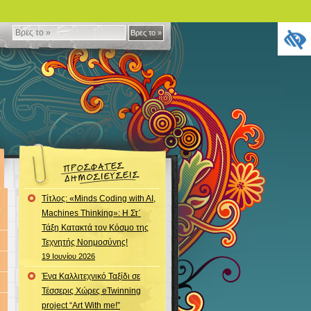
Βρες
Βρες το »
το
»
Τίτλος: «Minds Coding with AI,
Machines Thinking»: Η Στ΄
Τάξη Κατακτά τον Κόσμο της
Τεχνητής Νοημοσύνης!
19 Ιουνίου 2026
Ένα Καλλιτεχνικό Ταξίδι σε
Τέσσερις Χώρες eTwinning
project “Art With me!”