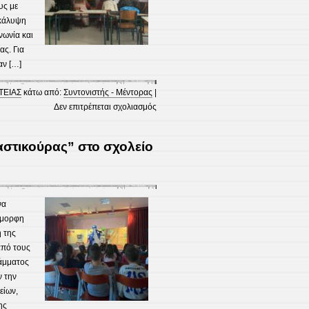
υς με
ακάλυψη
νωνία και
ας. Για
αν […]
ΤΕΙΑΣ
κάτω από:
Συντονιστής - Μέντορας
|
στο
Δεν επιτρέπεται σχολιασμός
Δράσεις
στο
αστικούρας” στο σχολείο
πλαίσιο
του
Συντονιστή
–
να
Μέντορα
όμορφη
 της
από τους
ράμματος
 την
είων,
ης