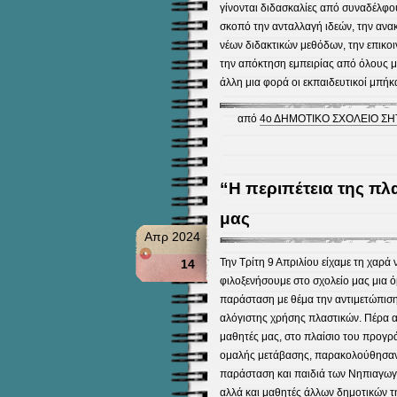
γίνονται διδασκαλίες από συναδέλφο
σκοπό την ανταλλαγή ιδεών, την αν
νέων διδακτικών μεθόδων, την επικοι
την απόκτηση εμπειρίας από όλους μ
άλλη μια φορά οι εκπαιδευτικοί μπήκ
από
4ο ΔΗΜΟΤΙΚΟ ΣΧΟΛΕΙΟ ΣΗ
“Η περιπέτεια της πλ
μας
Απρ 2024
Την Τρίτη 9 Απριλίου είχαμε τη χαρά 
14
φιλοξενήσουμε στο σχολείο μας μια 
παράσταση με θέμα την αντιμετώπιση
αλόγιστης χρήσης πλαστικών. Πέρα 
μαθητές μας, στο πλαίσιο του προγ
ομαλής μετάβασης, παρακολούθησαν
παράσταση και παιδιά των Νηπιαγωγ
αλλά και μαθητές άλλων δημοτικών τ