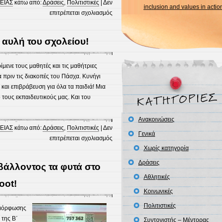
ΕΙΑΣ
κάτω από:
Δράσεις
,
Πολιτιστικές
|
Δεν
inclusion and values in actio
στο
επιτρέπεται σχολιασμός
Πασχαλινές
κατασκευές
αυλή του σχολείου!
–
βάψιμο
αυγών
ίμενε τους μαθητές και τις μαθήτριες
α πριν τις διακοπές του Πάσχα. Κυνήγι
και επιβράβευση για όλα τα παιδιά! Μια
ους εκπαιδευτικούς μας. Και του
Ανακοινώσεις
ΕΙΑΣ
κάτω από:
Δράσεις
,
Πολιτιστικές
|
Δεν
Γενικά
στο
επιτρέπεται σχολιασμός
Κυνήγι
Χωρίς κατηγορία
“αυγών”
Δράσεις
ιβάλλοντος τα φυτά στο
στην
Αθλητικές
αυλή
oot!
του
Κοινωνικές
σχολείου!
Πολιτιστικές
ιμόρφωσης
 της Β΄
Συντονιστής – Μέντορας