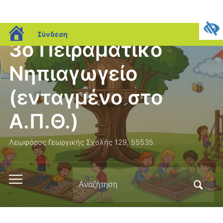
blogs.sch.gr
Σύνδεση
3ο Πειραματικό
Νηπιαγωγείο
(ενταγμένο στο
Α.Π.Θ.)
Λεωφόρος Γεωργικής Σχολής 129, 55535
Αναζήτηση
Εναλλαγή
για:
του
μενού