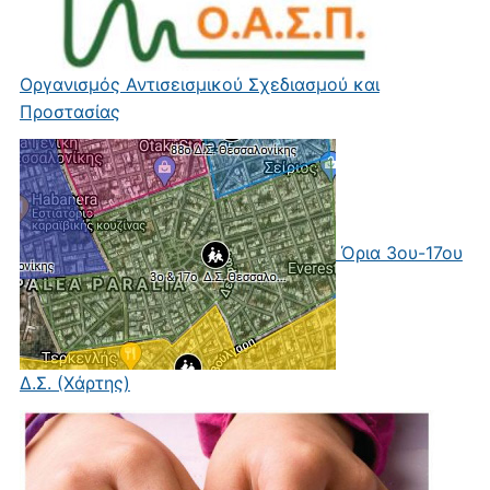
Οργανισμός Αντισεισμικού Σχεδιασμού και
Προστασίας
Όρια 3ου-17ου
Δ.Σ. (Χάρτης)