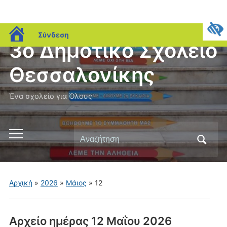
blogs.sch.gr
Σύνδεση
3ο Δημοτικό Σχολείο
Θεσσαλονίκης
Ένα σχολείο για Όλους
Αναζήτηση
Εναλλαγή
για:
του
μενού
για
Αρχική
»
2026
»
Μάιος
»
12
κινητά
Αρχείο ημέρας
12 Μαΐου 2026