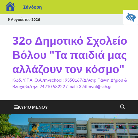
Σύνδεση
9 Αυγούστου 2026
32ο Δημοτικό Σχολείο
Βόλου "Τα παιδιά μας
αλλάζουν τον κόσμο"
Κωδ. Υ.ΠΑΙ.Θ.Α./myschool: 9350167/Δ/νση: Γιάννη Δήμου &
Βλαχάβα/τηλ: 24210 53222 / mail: 32dimvol@sch.gr
ΚΎΡΙΟ ΜΕΝΟΎ