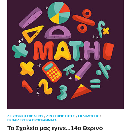
ΔΙΕΎΘΥΝΣΗ ΣΧΟΛΕΊΟΥ
/
ΔΡΑΣΤΗΡΙΌΤΗΤΕΣ
/
ΕΚΔΗΛΏΣΕΙΣ
/
ΕΚΠΑΙΔΕΥΤΙΚΆ ΠΡΟΓΡΆΜΜΑΤΑ
Το Σχολείο μας έγινε…14ο Θερινό