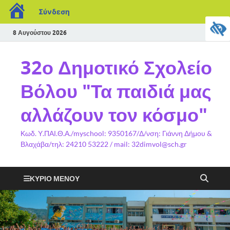
Σύνδεση
8 Αυγούστου 2026
32ο Δημοτικό Σχολείο
Βόλου "Τα παιδιά μας
αλλάζουν τον κόσμο"
Κωδ. Υ.ΠΑΙ.Θ.Α./myschool: 9350167/Δ/νση: Γιάννη Δήμου &
Βλαχάβα/τηλ: 24210 53222 / mail: 32dimvol@sch.gr
ΚΎΡΙΟ ΜΕΝΟΎ