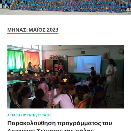
ΜΉΝΑΣ:
ΜΆΙΟΣ 2023
Α' ΤΑΞΗ
/
Β' ΤΑΞΗ
/
Γ' ΤΑΞΗ
Παρακολούθηση προγράμματος του
Λιμενικού Σώματος της πόλης