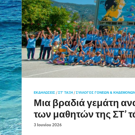
ΕΚΔΗΛΏΣΕΙΣ
/
ΣΤ' ΤΑΞΗ
/
ΣΎΛΛΟΓΟΣ ΓΟΝΈΩΝ & ΚΗΔΕΜΌΝΩ
Μια βραδιά γεμάτη αν
των μαθητών της ΣΤ’ τ
3 Ιουνίου 2026