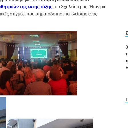
ητριών της έκτης τάξης
του Σχολείου μας. Ήταν μια
τικές στιγμές, που σηματοδότησε το κλείσιμο ενός
8
τ
π