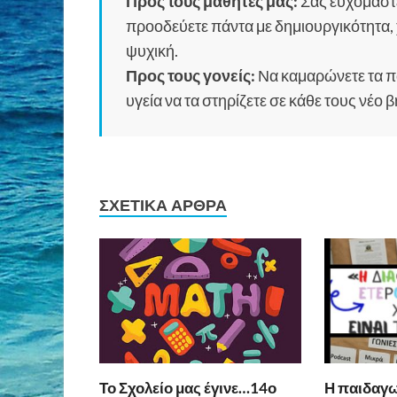
Προς τους μαθητές μας:
Σας ευχόμαστε
προοδεύετε πάντα με δημιουργικότητα, χ
ψυχική.
Προς τους γονείς:
Να καμαρώνετε τα παι
υγεία να τα στηρίζετε σε κάθε τους νέο 
ΣΧΕΤΙΚΆ ΆΡΘΡΑ
Το Σχολείο μας έγινε…14ο
Η παιδαγω