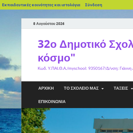
Εκπαιδευτικές κοινότητες και ιστολόγια
Σύνδεση
8 Αυγούστου 2026
32ο Δημοτικό Σχολ
κόσμο"
Κωδ. Υ.ΠΑΙ.Θ.Α./myschool: 9350167/Δ/νση: Γιάννη
ΑΡΧΙΚΉ
ΤΟ ΣΧΟΛΕΊΟ ΜΑΣ
ΤΆΞΕΙΣ
ΕΠΙΚΟΙΝΩΝΊΑ