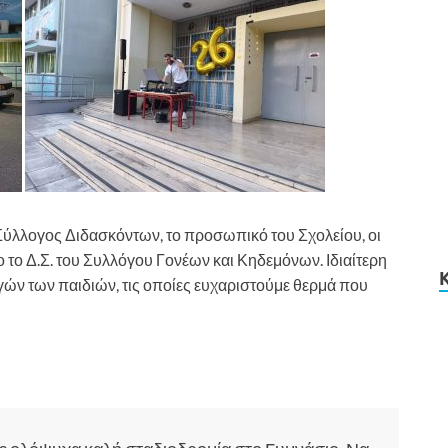
ύλλογος Διδασκόντων, το προσωπικό του Σχολείου, οι
το Δ.Σ. του Συλλόγου Γονέων και Κηδεμόνων. Ιδιαίτερη
γών των παιδιών, τις οποίες ευχαριστούμε θερμά που