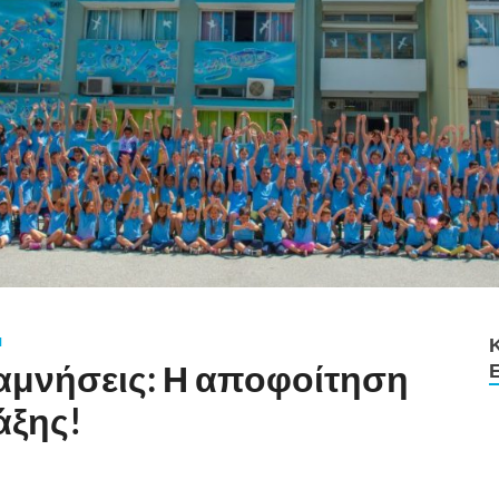
Ν
αμνήσεις: Η αποφοίτηση
άξης!