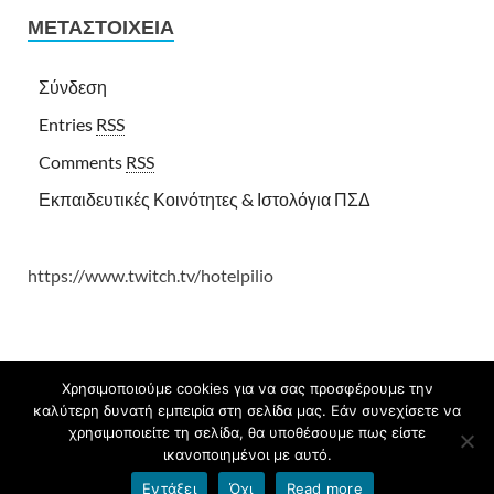
ΜΕΤΑΣΤΟΙΧΕΊΑ
Σύνδεση
Entries
RSS
Comments
RSS
Εκπαιδευτικές Κοινότητες & Ιστολόγια ΠΣΔ
https://www.twitch.tv/hotelpilio
Χρησιμοποιούμε cookies για να σας προσφέρουμε την
καλύτερη δυνατή εμπειρία στη σελίδα μας. Εάν συνεχίσετε να
©32ο Δημοτικό Σχολείο Βόλου ©32nd Primary School of Volos
χρησιμοποιείτε τη σελίδα, θα υποθέσουμε πως είστε
ικανοποιημένοι με αυτό.
Υποστηρίζεται από
blogs.sch.gr
και
HitMag
.
Εντάξει
Όχι
Read more