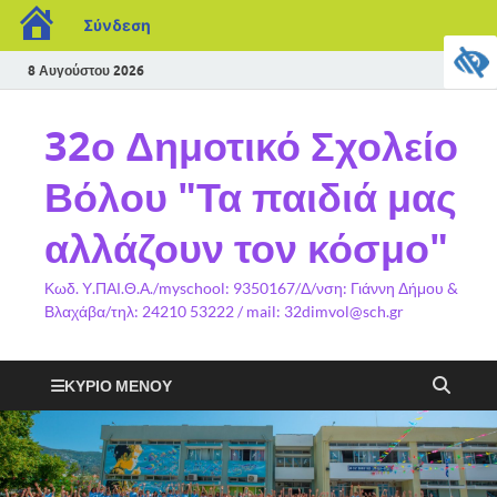
Σύνδεση
8 Αυγούστου 2026
32ο Δημοτικό Σχολείο
Βόλου "Τα παιδιά μας
αλλάζουν τον κόσμο"
Κωδ. Υ.ΠΑΙ.Θ.Α./myschool: 9350167/Δ/νση: Γιάννη Δήμου &
Βλαχάβα/τηλ: 24210 53222 / mail: 32dimvol@sch.gr
ΚΎΡΙΟ ΜΕΝΟΎ