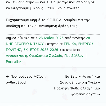
και ενθουσιασμό — και εμείς με την ικανοποίηση ότι
καλλιεργούμε μικρούς, υπεύθυνους πολίτες.
Ευχαριστούμε θερμά το Κ.Ε.Π.Ε.Α. Λαυρίου για την
υποδοχή και την εμπνευσμένη δράση τους.
Δημοσιεύθηκε στις
28 Μαΐου 2026
από τον/την
2ο
ΝΗΠΙΑΓΩΓΕΙΟ ΚΙΤΣΙΟΥ
κατηγορία:
ΓΕΝΙΚΑ
,
ΕΝΕΡΓΟΣ
ΠΟΛΙΤΗΣ
,
ΣΧ. ΕΤΟΣ 2025-2026
και ετικέττα
Ανακύκλωση
,
Οικολογικό Σχολείο
,
Περιβάλλον
|
Permalink
← Προηγούμενo
Μάϊος…
Ευ Ζειν – Ψυχική και
Πλοήγηση άρθρων
ανθισμένος!
Συναισθηματική Υγεία –
Πρόληψη “Κάθε αλλαγή, μια
φωτεινή αρχή”
→