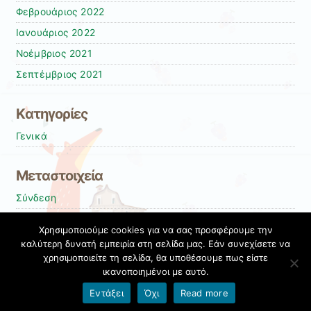
Φεβρουάριος 2022
Ιανουάριος 2022
Νοέμβριος 2021
Σεπτέμβριος 2021
Kατηγορίες
Γενικά
Μεταστοιχεία
Σύνδεση
Entries
RSS
Χρησιμοποιούμε cookies για να σας προσφέρουμε την
Comments
RSS
καλύτερη δυνατή εμπειρία στη σελίδα μας. Εάν συνεχίσετε να
χρησιμοποιείτε τη σελίδα, θα υποθέσουμε πως είστε
Εκπαιδευτικές Κοινότητες & Ιστολόγια ΠΣΔ
ικανοποιημένοι με αυτό.
Όροι χρήσης blogs.sch.gr
|
Δήλωση προσβασιμότητας
Εντάξει
Όχι
Read more