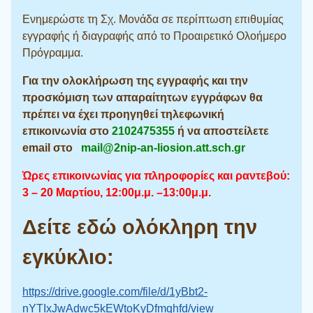
Ενημερώστε τη Σχ. Μονάδα σε περίπτωση επιθυμίας
εγγραφής ή διαγραφής από το Προαιρετικό Ολοήμερο
Πρόγραμμα.
Για την ολοκλήρωση της εγγραφής και την
προσκόμιση των απαραίτητων εγγράφων θα
πρέπει να έχει προηγηθεί τηλεφωνική
επικοινωνία στο
2102475355
ή να αποστείλετε
email στο
mail@2nip-an-liosion.att.sch.gr
Ώρες επικοινωνίας για πληροφορίες και ραντεβού:
3 – 20 Μαρτίου, 12:00μ.μ. –13:00μ.μ.
Δείτε εδώ ολόκληρη την
εγκύκλιο:
https://drive.google.com/file/d/1yBbt2-
nYTIxJwAdwc5kEWtoKyDfmqhfd/view