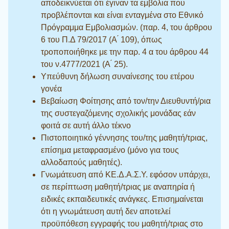
αποδεικνύεται ότι έγιναν τα εμβόλια που
προβλέπονται και είναι ενταγμένα στο Εθνικό
Πρόγραμμα Εμβολιασμών. (παρ. 4, του άρθρου
6 του Π.Δ 79/2017 (Α ́ 109), όπως
τροποποιήθηκε με την παρ. 4 α του άρθρου 44
του ν.4777/2021 (Α ́ 25).
Υπεύθυνη δήλωση συναίνεσης του ετέρου
γονέα
Βεβαίωση Φοίτησης από τον/την Διευθυντή/ρια
της συστεγαζόμενης σχολικής μονάδας εάν
φοιτά σε αυτή άλλο τέκνο
Πιστοποιητικό γέννησης του/της μαθητή/τριας,
επίσημα μεταφρασμένο (μόνο για τους
αλλοδαπούς μαθητές).
Γνωμάτευση από ΚΕ.Δ.Α.Σ.Υ. εφόσον υπάρχει,
σε περίπτωση μαθητή/τριας με αναπηρία ή
ειδικές εκπαιδευτικές ανάγκες. Επισημαίνεται
ότι η γνωμάτευση αυτή δεν αποτελεί
προϋπόθεση εγγραφής του μαθητή/τριας στο