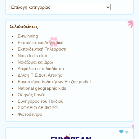
Νέα
–
Ανακοινώσεις,
Άρθρα
Σελιδοδείκτες
για
E-twinning
Γονείς
Eκπαιδευτικά Λογισμικά
και
Eκπαιδευτική Τηλεόραση
Παιδιά
Nasa kid's club
Nοιάζομαι και Δρω
Ασφάλεια στο διαδίκτυο
Δ/νση Π.Ε Δυτ. Αττικής
Εργαστήρια δεξιοτήτων Eυ ζην padlet
Νational geographic kids
Οδηγός Γονέα
Συνήγορος του Παιδιού
ΣΧΟΛΕΙΟ ΑΕΙΦΟΡΟ
Φωτόδεντρο