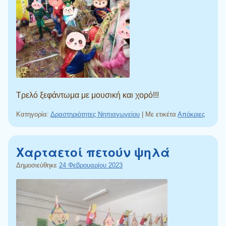
Τρελό ξεφάντωμα με μουσική και χορό!!!
Κατηγορία:
Δραστηριότητες Νηπιαγωγείου
|
Με ετικέτα
Απόκριες
Χαρταετοί πετούν ψηλά
Δημοσιεύθηκε
24 Φεβρουαρίου 2023