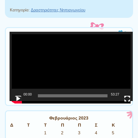
Κατηγορία:
Δραστηριότητες Νηπιαγωγείου
Πλοήγηση άρθρων
Πρόγραμμα
Αναπαραγωγής
Βίντεο
00:00
53:27
Φεβρουάριος 2023
Δ
Τ
Τ
Π
Π
Σ
Κ
1
2
3
4
5