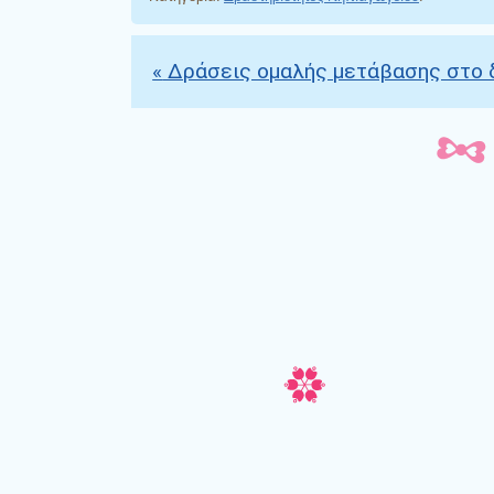
«
Δράσεις ομαλής μετάβασης στο 
Πλοήγηση άρθρων