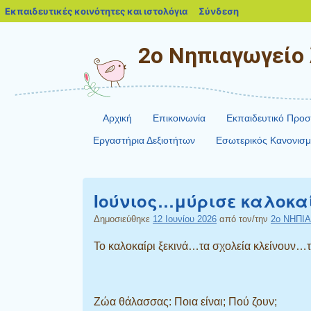
blogs.sch.gr
Εκπαιδευτικές κοινότητες και ιστολόγια
Σύνδεση
2ο Νηπιαγωγείο
Αρχική
Επικοινωνία
Εκπαιδευτικό Προ
Εργαστήρια Δεξιοτήτων
Εσωτερικός Κανονισμ
Ιούνιος…μύρισε καλοκαί
Δημοσιεύθηκε
12 Ιουνίου 2026
από τον/την
2ο ΝΗΠΙ
Το καλοκαίρι ξεκινά…τα σχολεία κλείνουν…
Ζώα θάλασσας: Ποια είναι; Πού ζουν;