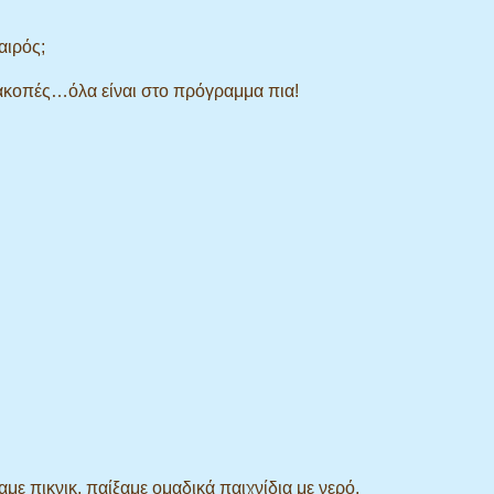
αιρός;
διακοπές…όλα είναι στο πρόγραμμα πια!
αμε πικνικ, παίξαμε ομαδικά παιχνίδια με νερό.