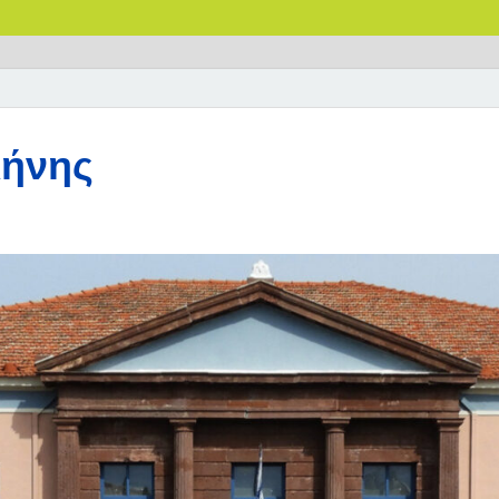
λήνης