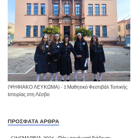
(ΨΗΦΙΑΚΟ ΛΕΥΚΩΜΑ) - 1 Μαθητικό Φεστιβάλ Τοπικής
Ιστορίας στη Λέσβο
ΠΡΌΣΦΑΤΑ ΆΡΘΡΑ
CINEΜΑΘΕΙΑ-2026, «Πάω αργά γιατί βιάζομαι»