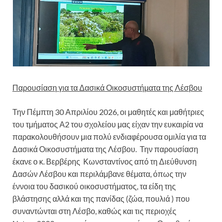
Παρουσίαση για τα Δασικά Οικοσυστήματα της Λέσβου
Την Πέμπτη 30 Απριλίου 2026, οι μαθητές και μαθήτριες
του τμήματος Α2 του σχολείου μας είχαν την ευκαιρία να
παρακολουθήσουν μια πολύ ενδιαφέρουσα ομιλία για τα
Δασικά Οικοσυστήματα της Λέσβου. Την παρουσίαση
έκανε ο κ. Βερβέρης Κωνσταντίνος από τη Διεύθυνση
Δασών Λέσβου και περιλάμβανε θέματα, όπως την
έννοια του δασικού οικοσυστήματος, τα είδη της
βλάστησης αλλά και της πανίδας (ζώα, πουλιά ) που
συναντώνται στη Λέσβο, καθώς και τις περιοχές