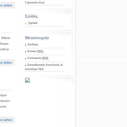
Γυμνασίου Κω)
ες άρθρο
Σελίδες
Σχετικά
Μεταστοιχεία
. Βέβαια
δειγμα,
Σύνδεση
λουθούν
Entries
RSS
Comments
RSS
ες άρθρο
Εκπαιδευτικές Κοινότητες &
Ιστολόγια ΠΣΔ
μίγμα
δοξασιών
λευση.
ες άρθρο