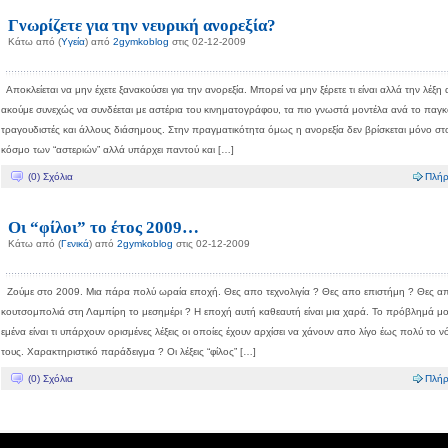
Γνωρίζετε για την νευρική ανορεξία?
Κάτω από (
Υγεία
) από
2gymkoblog
στις 02-12-2009
Αποκλείεται να μην έχετε ξανακούσει για την ανορεξία. Μπορεί να μην ξέρετε τι είναι αλλά την λέξη 
ακούμε συνεχώς να συνδέεται με αστέρια του κινηματογράφου, τα πιο γνωστά μοντέλα ανά το παγκ
τραγουδιστές και άλλους διάσημους. Στην πραγματικότητα όμως η ανορεξία δεν βρίσκεται μόνο στ
κόσμο των “αστεριών” αλλά υπάρχει παντού και […]
(0) Σχόλια
Πλήρ
Οι “φίλοι” το έτος 2009…
Κάτω από (
Γενικά
) από
2gymkoblog
στις 02-12-2009
Ζούμε στο 2009. Μια πάρα πολύ ωραία εποχή. Θες απο τεχνολιγία ? Θες απο επιστήμη ? Θες α
κουτσομπολιά στη Λαμπίρη το μεσημέρι ? Η εποχή αυτή καθεαυτή είναι μια χαρά. Το πρόβλημά μ
εμένα είναι τι υπάρχουν ορισμένες λέξεις οι οποίες έχουν αρχίσει να χάνουν απο λίγο έως πολύ το 
τους. Χαρακτηριστικό παράδειγμα ? Οι λέξεις “φίλος” […]
(0) Σχόλια
Πλήρ
Όροι χρήσης blogs.sch.gr
|
Δήλωση προσβασιμότητας