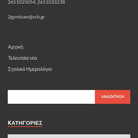
2651025054, 2651033238
2gymioan@sch.gr
Αρχική
Τελευταία νέα
Σχολικό Ημερολόγιο
KΑΤΗΓΟΡΊΕΣ