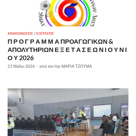
ΑΝΑΚΟΙΝΏΣΕΙΣ
/
ΕΞΕΤΑΣΕΙΣ
Π Ρ Ο Γ Ρ Α Μ Μ Α ΠΡΟΑΓΩΓΙΚΩΝ &
ΑΠΟΛΥΤΗΡΙΩΝ Ε Ξ Ε Τ Α Σ Ε Ω Ν Ι Ο Υ Ν Ι
Ο Υ 2026
21 Μαΐου 2026
-
από τον/την
ΜΑΡΙΑ ΤΖΟΥΜΑ