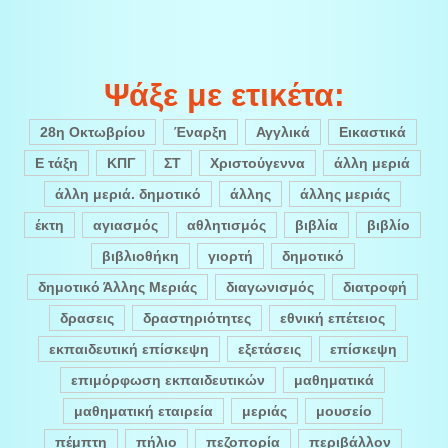
Ψάξε με ετικέτα:
28η Οκτωβρίου
Έναρξη
Αγγλικά
Εικαστικά
Ε τάξη
ΚΠΓ
ΣΤ
Χριστούγεννα
άλλη μεριά
άλλη μεριά. δημοτικό
άλλης
άλλης μεριάς
έκτη
αγιασμός
αθλητισμός
βιβλία
βιβλίο
βιβλιοθήκη
γιορτή
δημοτικό
δημοτικό Άλλης Μεριάς
διαγωνισμός
διατροφή
δρασεις
δραστηριότητες
εθνική επέτειος
εκπαιδευτική επίσκεψη
εξετάσεις
επίσκεψη
επιμόρφωση εκπαιδευτικών
μαθηματικά
μαθηματική εταιρεία
μεριάς
μουσείο
πέμπτη
πήλιο
πεζοπορία
περιβάλλον