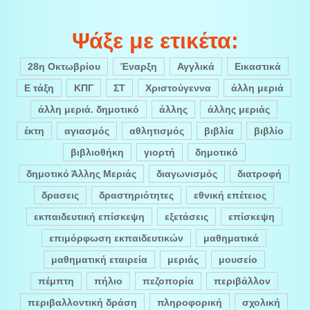
Ψάξε με ετικέτα:
28η Οκτωβρίου
Έναρξη
Αγγλικά
Εικαστικά
Ε τάξη
ΚΠΓ
ΣΤ
Χριστούγεννα
άλλη μεριά
άλλη μεριά. δημοτικό
άλλης
άλλης μεριάς
έκτη
αγιασμός
αθλητισμός
βιβλία
βιβλίο
βιβλιοθήκη
γιορτή
δημοτικό
δημοτικό Άλλης Μεριάς
διαγωνισμός
διατροφή
δρασεις
δραστηριότητες
εθνική επέτειος
εκπαιδευτική επίσκεψη
εξετάσεις
επίσκεψη
επιμόρφωση εκπαιδευτικών
μαθηματικά
μαθηματική εταιρεία
μεριάς
μουσείο
πέμπτη
πήλιο
πεζοπορία
περιβάλλον
περιβαλλοντική δράση
πληροφορική
σχολική