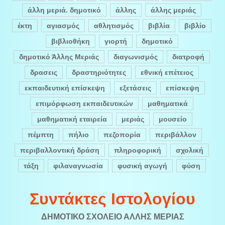
άλλη μεριά. δημοτικό
άλλης
άλλης μεριάς
έκτη
αγιασμός
αθλητισμός
βιβλία
βιβλίο
βιβλιοθήκη
γιορτή
δημοτικό
δημοτικό Άλλης Μεριάς
διαγωνισμός
διατροφή
δρασεις
δραστηριότητες
εθνική επέτειος
εκπαιδευτική επίσκεψη
εξετάσεις
επίσκεψη
επιμόρφωση εκπαιδευτικών
μαθηματικά
μαθηματική εταιρεία
μεριάς
μουσείο
πέμπτη
πήλιο
πεζοπορία
περιβάλλον
περιβαλλοντική δράση
πληροφορική
σχολική
τάξη
φιλαναγνωσία
φυσική αγωγή
φύση
Συντάκτες Ιστολογίου
ΔΗΜΟΤΙΚΟ ΣΧΟΛΕΙΟ ΑΛΛΗΣ ΜΕΡΙΑΣ