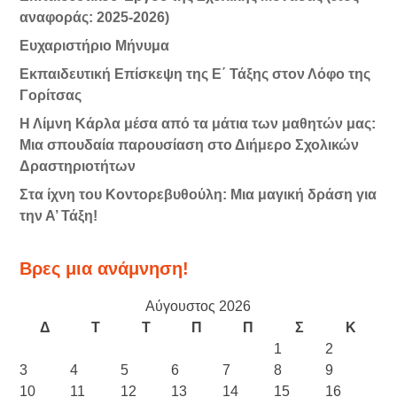
αναφοράς: 2025-2026)
Ευχαριστήριο Μήνυμα
Εκπαιδευτική Επίσκεψη της Ε΄ Τάξης στον Λόφο της
Γορίτσας
Η Λίμνη Κάρλα μέσα από τα μάτια των μαθητών μας:
Μια σπουδαία παρουσίαση στο Διήμερο Σχολικών
Δραστηριοτήτων
Στα ίχνη του Κοντορεβυθούλη: Μια μαγική δράση για
την Α’ Τάξη!
Βρες μια ανάμνηση!
Αύγουστος 2026
Δ
Τ
Τ
Π
Π
Σ
Κ
1
2
3
4
5
6
7
8
9
10
11
12
13
14
15
16