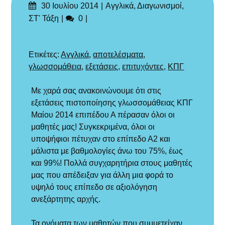
Δημοσιεύτηκε
Categories
30 Ιουλίου 2014
Αγγλικά
,
Διαγωνισμοί
,
στις
Σχόλια
ΣΤ' Τάξη
0
Με
Ετικέτες:
Αγγλικά
,
αποτελέσματα
,
ετικέτα
γλωσσομάθεια
,
εξετάσεις
,
επιτυχόντες
,
ΚΠΓ
Με χαρά σας ανακοινώνουμε ότι στις
εξετάσεις πιστοποίησης γλωσσομάθειας ΚΠΓ
Μαίου 2014 επιπέδου Α πέρασαν όλοι οι
μαθητές μας! Συγκεκριμένα, όλοι οι
υποψήφιοι πέτυχαν στο επίπεδο Α2 και
μάλιστα με βαθμολογίες άνω του 75%, έως
και 99%! Πολλά συγχαρητήρια στους μαθητές
μας που απέδειξαν για άλλη μια φορά το
υψηλό τους επίπεδο σε αξιολόγηση
ανεξάρτητης αρχής.
Τα ονόματα των μαθητών που συμμετείχαν