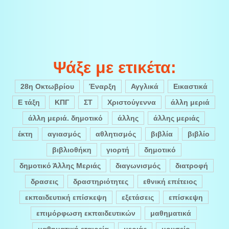
Ψάξε με ετικέτα:
28η Οκτωβρίου
Έναρξη
Αγγλικά
Εικαστικά
Ε τάξη
ΚΠΓ
ΣΤ
Χριστούγεννα
άλλη μεριά
άλλη μεριά. δημοτικό
άλλης
άλλης μεριάς
έκτη
αγιασμός
αθλητισμός
βιβλία
βιβλίο
βιβλιοθήκη
γιορτή
δημοτικό
δημοτικό Άλλης Μεριάς
διαγωνισμός
διατροφή
δρασεις
δραστηριότητες
εθνική επέτειος
εκπαιδευτική επίσκεψη
εξετάσεις
επίσκεψη
επιμόρφωση εκπαιδευτικών
μαθηματικά