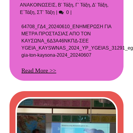
στις
ΑΝΑΚΟΙΝΩΣΕΙΣ
,
Β' Τάξη
,
Γ' Τάξη
,
Δ' Τάξη
,
Σχόλια
Ε΄Τάξη
,
ΣΤ' Τάξη
0
64708_ΓΔ4_20240610_ΕΝΗΜΕΡΩΣΗ ΓΙΑ
ΜΕΤΡΑ ΠΡΟΣΤΑΣΙΑΣ ΑΠΟ ΤΟΝ
ΚΑΥΣΩΝΑ_6Δ3Α46ΝΚΠΔ-ΣΕΕ
YGEIA_KAYSWNAS_2024_YP_YGEIAS_31291_egky
gia-ton-kaysona-2024_20240607
Read More >>