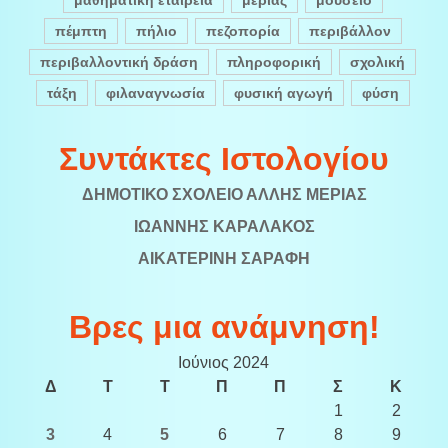
μαθηματική εταιρεία
μεριάς
μουσείο
πέμπτη
πήλιο
πεζοπορία
περιβάλλον
περιβαλλοντική δράση
πληροφορική
σχολική
τάξη
φιλαναγνωσία
φυσική αγωγή
φύση
Συντάκτες Ιστολογίου
ΔΗΜΟΤΙΚΟ ΣΧΟΛΕΙΟ ΑΛΛΗΣ ΜΕΡΙΑΣ
ΙΩΑΝΝΗΣ ΚΑΡΑΛΑΚΟΣ
ΑΙΚΑΤΕΡΙΝΗ ΣΑΡΑΦΗ
Βρες μια ανάμνηση!
Ιούνιος 2024
Δ
Τ
Τ
Π
Π
Σ
Κ
1
2
3
4
5
6
7
8
9