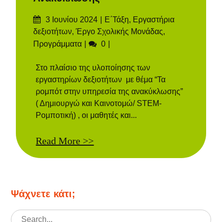
Δημοσιεύτηκε
Categories
3 Ιουνίου 2024
Ε΄Τάξη
,
Εργαστήρια
στις
δεξιοτήτων
,
Έργο Σχολικής Μονάδας
,
Σχόλια
Προγράμματα
0
Στο πλαίσιο της υλοποίησης των
εργαστηρίων δεξιοτήτων με θέμα “Τα
ρομπότ στην υπηρεσία της ανακύκλωσης”
( Δημιουργώ και Καινοτομώ/ STEM-
Ρομποτική) , οι μαθητές και...
Read More >>
Ψάχνετε κάτι;
Search