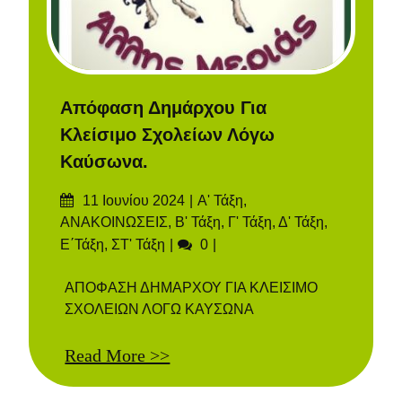
Απόφαση Δημάρχου Για
Κλείσιμο Σχολείων Λόγω
Καύσωνα.
Δημοσιεύτηκε
Categories
11 Ιουνίου 2024
Α' Τάξη
,
στις
ΑΝΑΚΟΙΝΩΣΕΙΣ
,
Β' Τάξη
,
Γ' Τάξη
,
Δ' Τάξη
,
Σχόλια
Ε΄Τάξη
,
ΣΤ' Τάξη
0
ΑΠΟΦΑΣΗ ΔΗΜΑΡΧΟΥ ΓΙΑ ΚΛΕΙΣΙΜΟ
ΣΧΟΛΕΙΩΝ ΛΟΓΩ ΚΑΥΣΩΝΑ
Read More >>