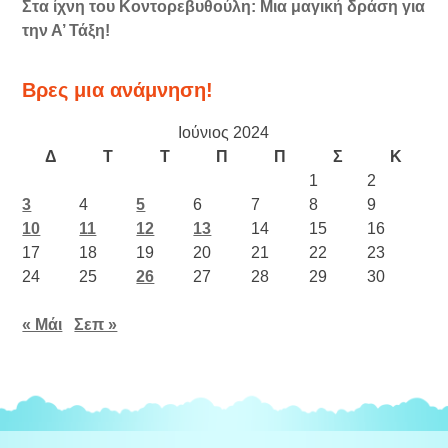
Στα ίχνη του Κοντορεβυθούλη: Μια μαγική δράση για
την Α’ Τάξη!
Βρες μια ανάμνηση!
Ιούνιος 2024
Δ
Τ
Τ
Π
Π
Σ
Κ
1
2
3
4
5
6
7
8
9
10
11
12
13
14
15
16
17
18
19
20
21
22
23
24
25
26
27
28
29
30
« Μάι
Σεπ »