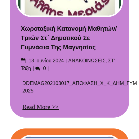
Χωροταξική Κατανομή Μαθητών/
Τριών Στ΄ Δημοτικού Σε
Γυμνάσια Της Μαγνησίας
Δημοσιεύτηκε
Categories
13 Ιουνίου 2024
ΑΝΑΚΟΙΝΩΣΕΙΣ
,
ΣΤ'
στις
Σχόλια
Τάξη
0
DDEMAG202103017_ΑΠΟΦΑΣΗ_Χ_Κ_ΔΗΜ_ΓΥΜ
2025
Read More >>