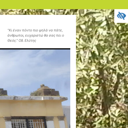
"Κι έναν πόντο πιο ψηλά να πάτε,
άνθρωποι, ευχαριστώ θα σας πει ο
Θεός." Οδ. Ελύτης