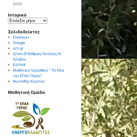
2026
Ιστορικό
Ιστορικό
Σελιδοδείκτες
Erasmus+
Google
sch.gr
Δ/νση Β'Βάθμιας Εκπ/σης Ν.
Λέσβου
ΕΛ/ΛΑΚ
Μαθητικό περιοδικό " Τα Νέα
του ΕΠΑΛ Γέρας"
Φωτιάδης Κώστας
Μαθητική Ομάδα