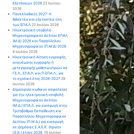
Εξετάσεων 2026
23 Ιουλίου
2026
Πανελλαδικές 2027: Η
διδακτέα και εξεταστέα ύλη
των ΕΠΑ.Λ
22 Ιουλίου 2026
Ηλεκτρονική υποβολή
Μηχανογραφικού Δελτίου ΕΠΑΛ
(Μ.Δ) 2026 και Παράλληλου
Μηχανογραφικού (Π.Μ.Δ) 2026
6 Ιουλίου 2026
Ηλεκτρονική Αίτηση εγγραφής,
ανανέωσης εγγραφής ή
μετεγγραφής μαθητών/τριών σε
ΓΕ.Λ., ΕΠΑ.Λ. και Π.ΕΠΑ.Λ., για
το σχολικό έτος 2026-2027
29
Ιουνίου 2026
Δημιουργία κωδικού ασφαλείας
για την ηλεκτρονική υποβολή
Μηχανογραφικού Δελτίου
(Μ.Δ.) ΕΠΑ.Λ. για εισαγωγή στην
Τριτοβάθμια Εκπαίδευση και
Παράλληλου Μηχανογραφικού
Δελτίου (Π.Μ.Δ.) για εισαγωγή
σε Δημόσιες Σ.Α.Ε.Κ. (πρώην
Ι.Ε.Κ.) έτους 2026.
16 Ιουνίου