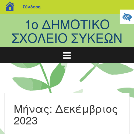
blogs.sch.gr
Σύνδεση
Μετάβαση
1ο ΔΗΜΟΤΙΚΟ
σε
περιεχόμενο
ΣΧΟΛΕΙΟ ΣΥΚΕΩΝ
Μήνας:
Δεκέμβριος
2023