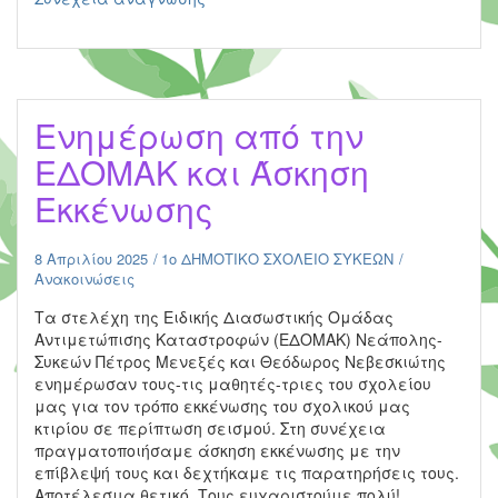
Ημέρα
των
Ζώων
–
Η
Ενημέρωση από την
γάτα
που
ΕΔΟΜΑΚ και Άσκηση
δε
Εκκένωσης
φοβόταν
το
νερό
8 Απριλίου 2025
1ο ΔΗΜΟΤΙΚΟ ΣΧΟΛΕΙΟ ΣΥΚΕΩΝ
–
Ανακοινώσεις
Δ1-
Δ2
Τα στελέχη της Ειδικής Διασωστικής Ομάδας
τάξεις
Αντιμετώπισης Καταστροφών (ΕΔΟΜΑΚ) Νεάπολης-
Συκεών Πέτρος Μενεξές και Θεόδωρος Νεβεσκιώτης
ενημέρωσαν τους-τις μαθητές-τριες του σχολείου
μας για τον τρόπο εκκένωσης του σχολικού μας
κτιρίου σε περίπτωση σεισμού. Στη συνέχεια
πραγματοποιήσαμε άσκηση εκκένωσης με την
επίβλεψή τους και δεχτήκαμε τις παρατηρήσεις τους.
Αποτέλεσμα θετικό. Τους ευχαριστούμε πολύ!