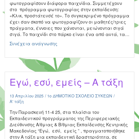
φωτογραφίσουν διάφορα παιχνίδια. Συμμετέχουν
στο πρόγραμμα φωτογραφίας στην εκπαίδευση:
«Κλικ, προστάτευσέ το». Το συγκεκριμένο πρόγραμμα
έχει σαν σκοπό να φωτογραφίζουν οι μαθητές/τριες
πράγματα, έννοιες που χάνονται, μειώνονται σιγά
σιγά. Το παιχνίδι στο πάρκο είναι ένα από αυτά, τα…
Kλικ-
Συνέχεια ανάγνωσης
Προστάτευσέ
το
–
Παιχνίδια
στο
Eγώ, εσύ, εμείς – Α τάξη
Πάρκο
–
Δ
13 Απριλίου 2025
1ο ΔΗΜΟΤΙΚΟ ΣΧΟΛΕΙΟ ΣΥΚΕΩΝ
τάξη
Α' τάξη
Την Παρασκευή 11-4 25, στα πλαίσια του
Εκπαιδευτικού προγράμματος της Περιφερειακής
Διεύθυνσης Α/θμιας & Β/θμιας Εκπαίδευσης Κεντρικής
Μακεδονίας “Εγώ, εσύ, εμείς ” , πραγματοποιήθηκε
στην Α τάξη μια εκπαιδευτική δραστηριότητα, σε