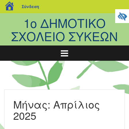
blogs.sch.gr
Σύνδεση
Μετάβαση
1ο ΔΗΜΟΤΙΚΟ
σε
περιεχόμενο
ΣΧΟΛΕΙΟ ΣΥΚΕΩΝ
Μήνας:
Απρίλιος
2025