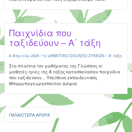
Παιχνίδια που
ταξιδεύουν – Α΄ τάξη
8 Απριλίου 2025
1ο ΔΗΜΟΤΙΚΟ ΣΧΟΛΕΙΟ ΣΥΚΕΩΝ
Α' τάξη
Στα πλαίσια του μαθήματος της Γλώσσας οι
μαθητές-τριες της Α τάξης κατασκεύασαν παιχνίδια
που ταξιδεύουν… Υπεύθυνη εκπαιδευτικός
Μπαρμπαγεωργοπούλου Δάφνη
Πλοήγηση
ΠΑΛΑΙΌΤΕΡΑ ΆΡΘΡΑ
άρθρων