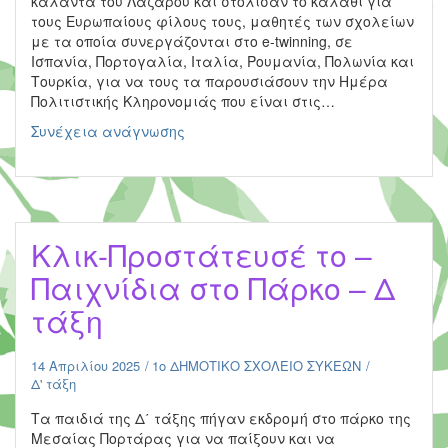
κάλαντα του Λαζάρου και στόλισαν το καλάθι για
τους Ευρωπαίους φίλους τους, μαθητές των σχολείων
με τα οποία συνεργάζονται στο e-twinning, σε
Ισπανία, Πορτογαλία, Ιταλία, Ρουμανία, Πολωνία και
Τουρκία, για να τους τα παρουσιάσουν την Ημέρα
Πολιτιστικής Κληρονομιάς που είναι στις…
Kάλαντα
Συνέχεια ανάγνωσης
Λαζάρου
για
τους
Ευρωπαίους
φίλους-
Kλικ-Προστάτευσέ το –
ες
μας
Παιχνίδια στο Πάρκο – Δ
–
τάξη
ΣΤ1
14 Απριλίου 2025
1ο ΔΗΜΟΤΙΚΟ ΣΧΟΛΕΙΟ ΣΥΚΕΩΝ
Δ' τάξη
Τα παιδιά της Δ΄ τάξης πήγαν εκδρομή στο πάρκο της
Μεσαίας Πορτάρας για να παίξουν και να