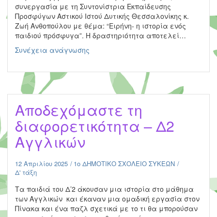
συνεργασία με τη Συντονίστρια Εκπαίδευσης
Προσφύγων Αστικού Ιστού Δυτικής Θεσσαλονίκης κ.
Ζωή Ανθοπούλου με θέμα: “Ειρήνη- η ιστορία ενός
παιδιού πρόσφυγα”. Η δραστηριότητα αποτελεί…
Eγώ,
Συνέχεια ανάγνωσης
εσύ,
εμείς
–
Α
τάξη
Αποδεχόμαστε τη
διαφορετικότητα – Δ2
Αγγλικών
12 Απριλίου 2025
1ο ΔΗΜΟΤΙΚΟ ΣΧΟΛΕΙΟ ΣΥΚΕΩΝ
Δ' τάξη
Τα παιδιά του Δ’2 άκουσαν μια ιστορία στο μάθημα
των Αγγλικών και έκαναν μια ομαδική εργασία στον
Πίνακα και ένα παζλ σχετικά με το τι θα μπορούσαν