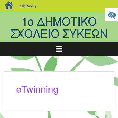
blogs.sch.gr
Σύνδεση
Μετάβαση
1ο ΔΗΜΟΤΙΚΟ
σε
περιεχόμενο
ΣΧΟΛΕΙΟ ΣΥΚΕΩΝ
eTwinning