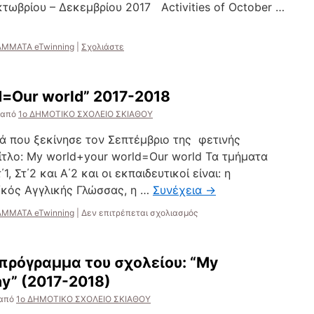
Οκτωβρίου – Δεκεμβρίου 2017 Activities of October …
ΜΜΑΤΑ eTwinning
|
Σχολιάστε
d=Our world” 2017-2018
από
1ο ΔΗΜΟΤΙΚΟ ΣΧΟΛΕΙΟ ΣΚΙΑΘΟΥ
 που ξεκίνησε τον Σεπτέμβριο της φετινής
ίτλο: My world+your world=Our world Τα τμήματα
, Στ΄2 και Α΄2 και οι εκπαιδευτικοί είναι: η
/κός Αγγλικής Γλώσσας, η …
Συνέχεια
→
στο
ΜΜΑΤΑ eTwinning
|
Δεν επιτρέπεται σχολιασμός
“My
world+your
world=Our
 πρόγραμμα του σχολείου: “My
world”
2017-
ay” (2017-2018)
2018
από
1ο ΔΗΜΟΤΙΚΟ ΣΧΟΛΕΙΟ ΣΚΙΑΘΟΥ