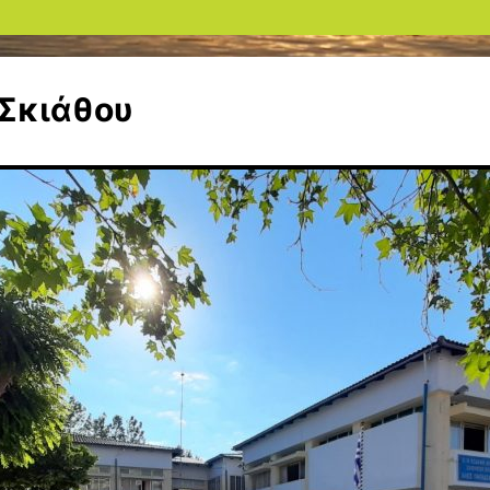
 Σκιάθου