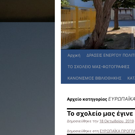
Αρχική
ΔΡΑΣΕΙΣ ΕΝΕΡΓΟΥ ΠΟΛΙ
ΤΟ ΣXOΛΕΙΟ ΜΑΣ-ΦΩΤΟΓΡΑΦΙΕΣ
ΚΑΝΟΝΙΣΜΟΣ ΒΙΒΛΙΟΘΗΚΗΣ
ΚΑΤ
ΕΥΡΩΠΑΪΚΑ
Αρχείο κατηγορίας
Το σχολείο μας έγινε
Δημοσιεύθηκε την
18 Οκτωβρίου, 2019
Δημοσιεύθηκε στη
ΕΥΡΩΠΑΪΚΑ ΠΡΟΓΡΑ