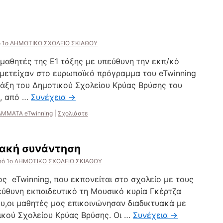
Το
σχολείο
μας
έγινε
eTwinning
ό
1ο ΔΗΜΟΤΙΚΟ ΣΧΟΛΕΙΟ ΣΚΙΑΘΟΥ
School!
ι μαθητές της Ε1 τάξης με υπεύθυνη την εκπ/κό
μετείχαν στο ευρωπαϊκό πρόγραμμα του eTwìnning
τάξη του Δημοτικού Σχολείου Κρύας Βρύσης του
ς, από …
Συνέχεια
→
ΜΜΑΤΑ eTwinning
|
Σχολιάστε
υακή συνάντηση
πό
1ο ΔΗΜΟΤΙΚΟ ΣΧΟΛΕΙΟ ΣΚΙΑΘΟΥ
ς eTwìnning, που εκπονείται στο σχολείο με τους
εύθυνη εκπαιδευτικό τη Μουσικό κυρία Γκέρτζα
υ,οι μαθητές μας επικοινώνησαν διαδικτυακά με
ικού Σχολείου Κρύας Βρύσης. Οι …
Συνέχεια
→