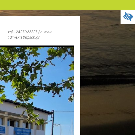
τηλ. 2427022227 / e-mail:
1dimskiath@sch.gr