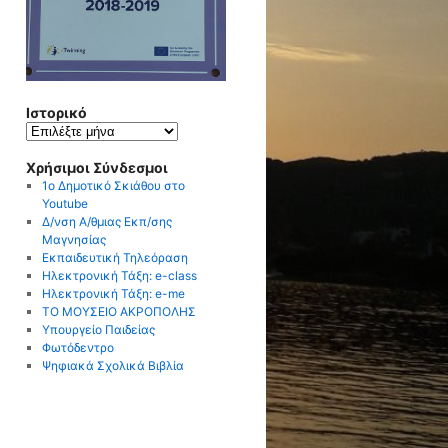
Ιστορικό
Ιστορικό
Χρήσιμοι Σύνδεσμοι
1ο Δημοτικό Σκιάθου στο
Youtube
Δ/νση Α/θμιας Εκπ/σης
Μαγνησίας
Εκπαιδευτική Τηλεόραση
Ηλεκτρονική Τάξη: e-class
Ηλεκτρονική Τάξη: e-me
ΤΟ ΜΟΥΣΕΙΟ ΑΚΡΟΠΟΛΗΣ
Υπουργείο Παιδείας
Φωτόδεντρο
Ψηφιακά Σχολικά Βιβλία