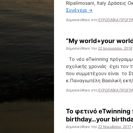
Ripalimosani, Italy Δράσεις 
Συνέχεια
→
Δημοσιεύθηκε στη
ΕΥΡΩΠΑΪΚΑ ΠΡΟΓΡΑ
“My world+your worl
Δημοσιεύθηκε την
22 Ιανουαρίου, 2018
Tο νέο eTwinning πρόγραμμά
σχολικής χρονιάς έχει τον τ
που συμμετέχουν είναι το Στ΄1
κ.Παναγιωτέλη Βασιλική εκπ
Δημοσιεύθηκε στη
ΕΥΡΩΠΑΪΚΑ ΠΡΟΓΡΑ
To φετινό eTwinning
birthday…your birthd
Δημοσιεύθηκε την
22 Νοεμβρίου, 2017