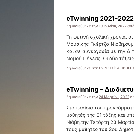
eTwinning 2021-2022
Δημοσιεύθηκε την
10 Ιουνίου, 2022
απ
Τη φετινή σχολική χρονιά, ο
Μουσικής Γκέρτζα Νιόβη,συμ
και σε συνεργασία με την Δ 
Νομού Πέλλας. Οι δύο τάξει
Δημοσιεύθηκε στη
ΕΥΡΩΠΑΪΚΑ ΠΡΟΓΡΑ
eTwinning – Διαδικτ
Δημοσιεύθηκε την
24 Μαρτίου, 2022
α
Στα πλαίσια του προγράμματο
μαθητές της Ε1 τάξης και υπ
Νιόβη,την Τετάρτη 23 Μαρτίο
τους μαθητές του 2ου Δημοτ