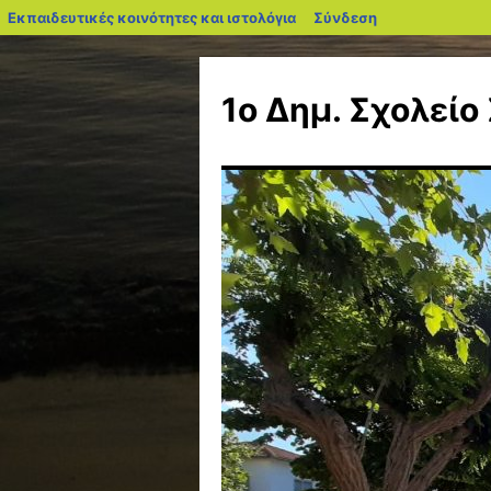
blogs.sch.gr
Εκπαιδευτικές κοινότητες και ιστολόγια
Σύνδεση
Μετάβαση
σε
1ο Δημ. Σχολείο
περιεχόμενο