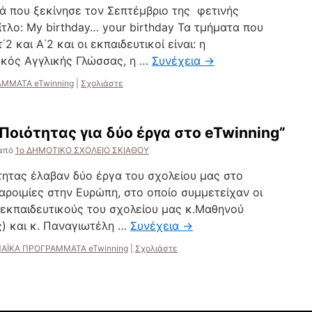
 που ξεκίνησε τον Σεπτέμβριο της φετινής
ίτλο: My birthday… your birthday Τα τμήματα που
΄2 και Α΄2 και οι εκπαιδευτικοί είναι: η
/κός Αγγλικής Γλώσσας, η …
Συνέχεια
→
ΜΜΑΤΑ eTwinning
|
Σχολιάστε
Ποιότητας για δύο έργα στο eTwinning”
από
1ο ΔΗΜΟΤΙΚΟ ΣΧΟΛΕΙΟ ΣΚΙΑΘΟΥ
τητας έλαβαν δύο έργα του σχολείου μας στο
παροιμίες στην Ευρώπη, στο οποίο συμμετείχαν οι
 εκπαιδευτικούς του σχολείου μας κ.Μαθηνού
) και κ. Παναγιωτέλη …
Συνέχεια
→
ΑΪΚΑ ΠΡΟΓΡΑΜΜΑΤΑ eTwinning
|
Σχολιάστε