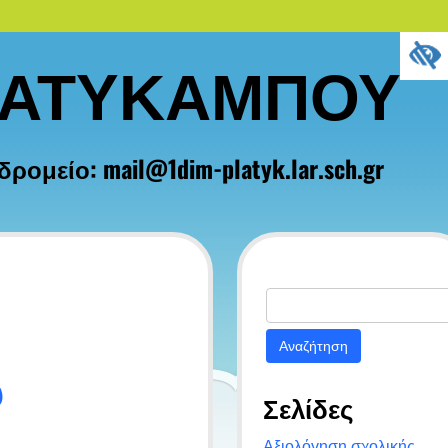
ΛΑΤΥΚΑΜΠΟΥ
μείο: mail@1dim-platyk.lar.sch.gr
Αναζήτηση
για:
υ
Σελίδες
Αξιολόγηση σχολικής