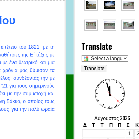
ίου
Translate
επέτειο του 1821, με τη
μαθήτριες της Ε΄ τάξης με
Select
a
με ένα θεατρικό και μια
language
Translate
α χρόνια μας θύμισαν τα
to
τέλος συνδέοντάς την με
translate
this
 ’21 για τους σημερινούς
page
κι με την συμμετοχή και
ννη Σάκκα, ο οποίος τους
όλους για την πολύ ωραία
Αύγουστος 2026
Δ
Τ
Τ
Π
Π
Σ
Κ
1