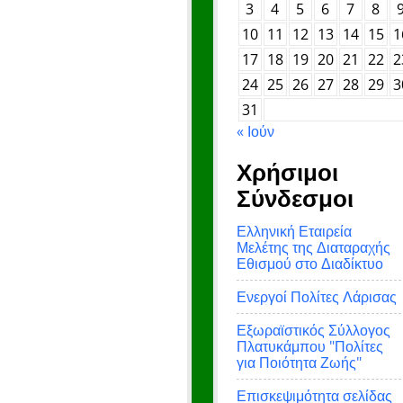
3
4
5
6
7
8
10
11
12
13
14
15
1
17
18
19
20
21
22
2
24
25
26
27
28
29
3
31
« Ιούν
Χρήσιμοι
Σύνδεσμοι
Ελληνική Εταιρεία
Μελέτης της Διαταραχής
Εθισμού στο Διαδίκτυο
Ενεργοί Πολίτες Λάρισας
Εξωραϊστικός Σύλλογος
Πλατυκάμπου "Πολίτες
για Ποιότητα Ζωής"
Επισκεψιμότητα σελίδας