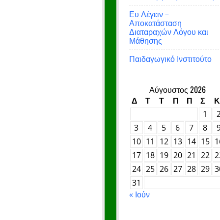
Ευ Λέγειν –
Αποκατάσταση
Διαταραχών Λόγου και
Μάθησης
Παιδαγωγικό Ινστιτούτο
Αύγουστος 2026
Δ
Τ
Τ
Π
Π
Σ
Κ
1
3
4
5
6
7
8
10
11
12
13
14
15
1
17
18
19
20
21
22
2
24
25
26
27
28
29
3
31
« Ιούν