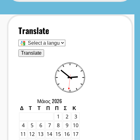
Translate
Select
a
language
Translate
to
translate
this
page
Μάιος 2026
Δ
Τ
Τ
Π
Π
Σ
Κ
1
2
3
4
5
6
7
8
9
10
11
12
13
14
15
16
17