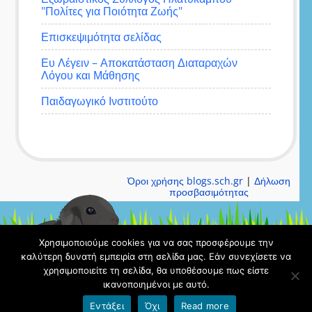
"Πολίτες για Ποιότητα Ζωής"
Επισκεψιμότητα σελίδας
Ευ Λέγειν – Αποκατάσταση Διαταραχών
Λόγου και Μάθησης
Παιδαγωγικό Ινστιτούτο
Όροι χρήσης blogs.sch.gr
|
Δήλωση
προσβασιμότητας
Χρησιμοποιούμε cookies για να σας προσφέρουμε την
καλύτερη δυνατή εμπειρία στη σελίδα μας. Εάν συνεχίσετε να
χρησιμοποιείτε τη σελίδα, θα υποθέσουμε πως είστε
ικανοποιημένοι με αυτό.
Εντάξει
Όχι
Read more