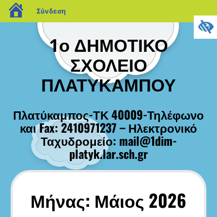
blogs.sch.gr
Σύνδεση
Μετάβαση
σε
1ο ΔΗΜΟΤΙΚΟ
περιεχόμενο
ΣΧΟΛΕΙΟ
ΠΛΑΤΥΚΑΜΠΟΥ
Πλατύκαμπος-ΤΚ 40009-Τηλέφωνο
και Fax: 2410971237 – Ηλεκτρονικό
Ταχυδρομείο: mail@1dim-
platyk.lar.sch.gr
Μήνας:
Μάιος 2026