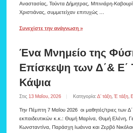
Αναστασίας, Τούντα Δήμητρας, Μπινιάρη-Καβουρ
Χριστιάνας, συμμετείχαν επιτυχώς …
Συνεχίστε την ανάγνωση
Ένα Μνημείο της Φύσ
Επίσκεψη των Δ΄& Ε΄ 
Κάψια
Στις
13 Μαΐου, 2026
Από
Κατηγορία:
Δ' τάξη
,
Έ τάξη
,
Ε
ΒΑΦΕΙΑΔΗΣ
Την Πέμπτη 7 Μαΐου 2026 οι μαθητές/τριες των Δ΄
ΠΑΡΙΣ
εκπαιδευτικών κ.κ.: Θυμή Μαρίνα, Θυμή Ελένη, Γ
Κωνσταντίνα, Παράσχη Ιωάννα και Ζερβό Νικόλα