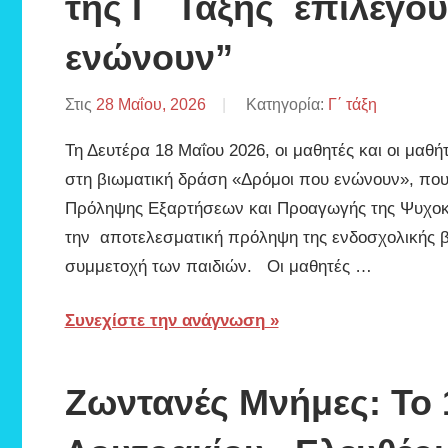
της Γ΄ Τάξης επιλέγο
«Ελευθέριος
ενώνουν”
Κ.
Στις
28 Μαΐου, 2026
Από
Κατηγορία:
Γ΄ τάξη
ΒΑΦΕΙΑΔΗΣ
Τη Δευτέρα 18 Μαΐου 2026, οι μαθητές και οι μαθή
Βενιζέλος»
ΠΑΡΙΣ
στη βιωματική δράση «Δρόμοι που ενώνουν», που
Πρόληψης Εξαρτήσεων και Προαγωγής της Ψυχοκοι
την αποτελεσματική πρόληψη της ενδοσχολικής β
συμμετοχή των παιδιών. Οι μαθητές …
Συνεχίστε την ανάγνωση
Ζωντανές Μνήμες: Το 