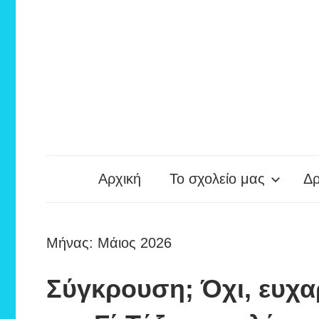
1ο
Αρχική
Το σχολείο μας
Δρ
Δημοτικό
Σχολείο
Μήνας:
Μάιος 2026
Σύγκρουση; Όχι, ευχαρ
Λουτρακίου