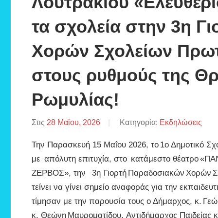
Λουτρακίου «Ελευθέρι
τα σχολεία στην 3η Γ
Χορών Σχολείων Πρω
στους ρυθμούς της Θρ
Ρωμυλίας!
Στις
28 Μαΐου, 2026
Από
Κατηγορία:
Εκδηλώσεις
ΒΑΦΕΙΑΔΗΣ
Την Παρασκευή 15 Μαΐου 2026, το 1ο Δημοτικό Σχ
ΠΑΡΙΣ
με απόλυτη επιτυχία, στο κατάμεστο θέατρο «
ΖΕΡΒΟΣ», την 3η Γιορτή Παραδοσιακών Χορών Σ
τείνει να γίνει σημείο αναφοράς για την εκπαιδευ
τίμησαν με την παρουσία τους ο Δήμαρχος, κ. Γεώ
κ. Θεώνη Μαυροματίδου, Αντιδήμαρχος Παιδείας κ