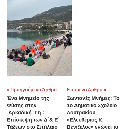
Πλοήγηση
Προηγούμενο Άρθρο
Επόμενο Άρθρο
Ένα Μνημείο της
Ζωντανές Μνήμες: Το
άρθρων
Φύσης στην
1ο Δημοτικό Σχολείο
Αρκαδική Γη :
Λουτρακίου
Επίσκεψη των Δ΄& Ε΄
«Ελευθέριος Κ.
Τάξεων στο Σπήλαιο
Βενιζέλος» ενώνει τα