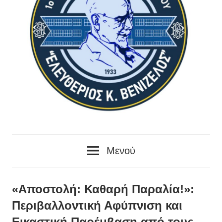
1ο
Μενού
Δημοτικό
Σχολείο
«Αποστολή: Καθαρή Παραλία!»:
Περιβαλλοντική Αφύπνιση και
Λουτρακίου
Εικαστική Παρέμβαση από τους