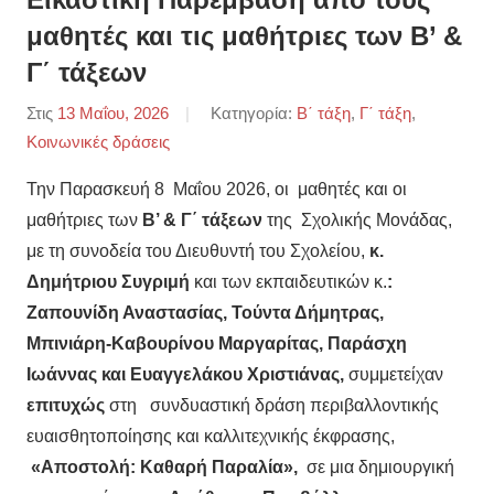
«Ελευθέριος
μαθητές και τις μαθήτριες των Β’ &
Γ΄ τάξεων
Κ.
Στις
13 Μαΐου, 2026
Από
Κατηγορία:
Β΄ τάξη
,
Γ΄ τάξη
,
Βενιζέλος»
Κοινωνικές δράσεις
ΒΑΦΕΙΑΔΗΣ
ΠΑΡΙΣ
Την Παρασκευή 8 Μαΐου 2026, οι μαθητές και οι
μαθήτριες των
Β’ & Γ΄ τάξεων
της Σχολικής Μονάδας,
με τη συνοδεία του Διευθυντή του Σχολείου,
κ.
Δημήτριου Συγριμή
και των εκπαιδευτικών κ.
:
Ζαπουνίδη Αναστασίας, Τούντα Δήμητρας,
Μπινιάρη-Καβουρίνου Μαργαρίτας, Παράσχη
Ιωάννας και Ευαγγελάκου Χριστιάνας,
συμμετείχαν
επιτυχώς
στη
συνδυαστική δράση περιβαλλοντικής
ευαισθητοποίησης και καλλιτεχνικής έκφρασης,
«Αποστολή: Καθαρή Παραλία»,
σε μια δημιουργική