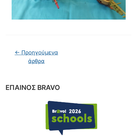
Πλοήγηση άρθρων
←
Προηγούμενα
άρθρα
ΕΠΑΙΝΟΣ BRAVO