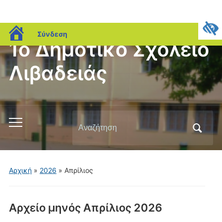
blogs.sch.gr
Σύνδεση
1ο Δημοτικό Σχολείο
Λιβαδειάς
Αναζήτηση
Εναλλαγή
για:
του
μενού
για
Αρχική
»
2026
»
Απρίλιος
κινητά
Αρχείο μηνός
Απρίλιος 2026