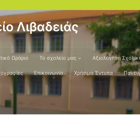
ίο Λιβαδειάς
τικό Ωράριο
Το σχολείο μας
Αξιολόγηση Σχολι
ογραφίες
Επικοινωνία
Χρήσιμα Έντυπα
Πανευ