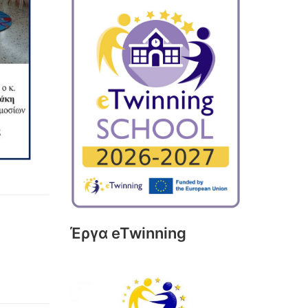
Έργα eTwinning