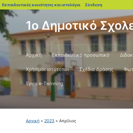
blogs.sch.gr
Εκπαιδευτικές κοινότητες και ιστολόγια
Σύνδεση
1ο Δημοτικό Σχολε
Αρχική
Εκπαιδευτικό προσωπικό
Διδακ
Χρήσιμοι ιστότοποι
Σχέδια Δράσης
Φωτ
Έργα e-Twinning
Αρχική
»
2023
»
Απρίλιος