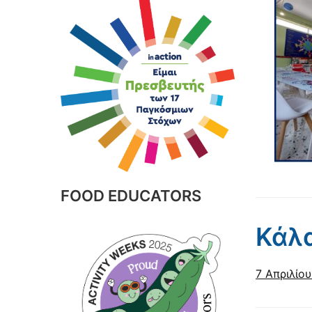
FOOD EDUCATORS
Κάλα
7 Απριλίο