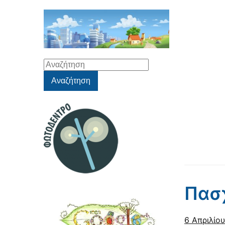
Αναζήτηση
για:
Αναζήτηση
Πασ
6 Απριλίο