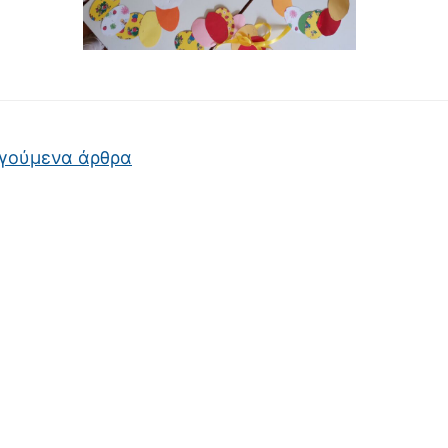
ση άρθρων
γούμενα άρθρα