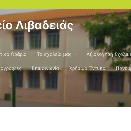
ίο Λιβαδειάς
τικό Ωράριο
Το σχολείο μας
Αξιολόγηση Σχολι
ογραφίες
Επικοινωνία
Χρήσιμα Έντυπα
Πανευ