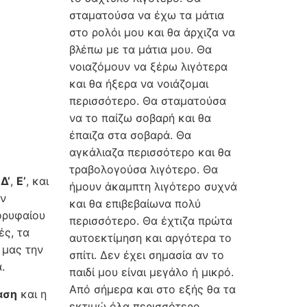
σταματούσα να έχω τα μάτια
στο ρολόι μου και θα άρχιζα να
βλέπω με τα μάτια μου. Θα
νοιαζόμουν να ξέρω λιγότερα
και θα ήξερα να νοιάζομαι
περισσότερο. Θα σταματούσα
να το παίζω σοβαρή και θα
έπαιζα στα σοβαρά. Θα
αγκάλιαζα περισσότερο και θα
τραβολογούσα λιγότερο. Θα
ν
Δ’
,
Ε’
, και
ήμουν άκαμπτη λιγότερο συχνά
ν
και θα επιβεβαίωνα πολύ
ορυφαίου
περισσότερο. Θα έχτιζα πρώτα
ές, τα
αυτοεκτίμηση και αργότερα το
 μας την
σπίτι. Δεν έχει σημασία αν το
.
παιδί μου είναι μεγάλο ή μικρό.
Από σήμερα και στο εξής θα τα
αση
και η
εκτιμώ όλα περισσότερο ….