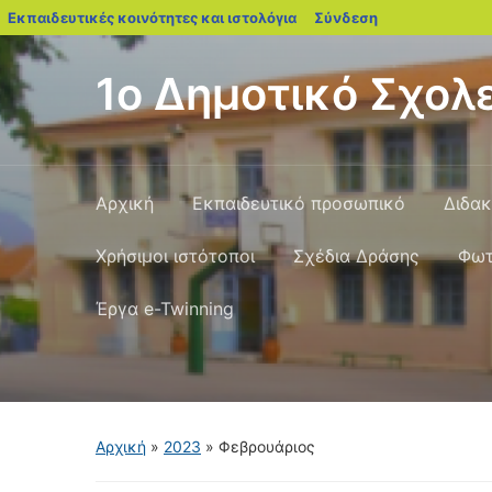
blogs.sch.gr
Εκπαιδευτικές κοινότητες και ιστολόγια
Σύνδεση
1ο Δημοτικό Σχολε
Αρχική
Εκπαιδευτικό προσωπικό
Διδακ
Χρήσιμοι ιστότοποι
Σχέδια Δράσης
Φωτ
Έργα e-Twinning
Αρχική
»
2023
»
Φεβρουάριος