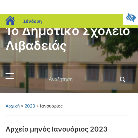
blogs.sch.gr
Σύνδεση
1ο Δημοτικό Σχολείο
Λιβαδειάς
Αναζήτηση
Εναλλαγή
για:
του
μενού
για
Αρχική
»
2023
»
Ιανουάριος
κινητά
Αρχείο μηνός
Ιανουάριος 2023