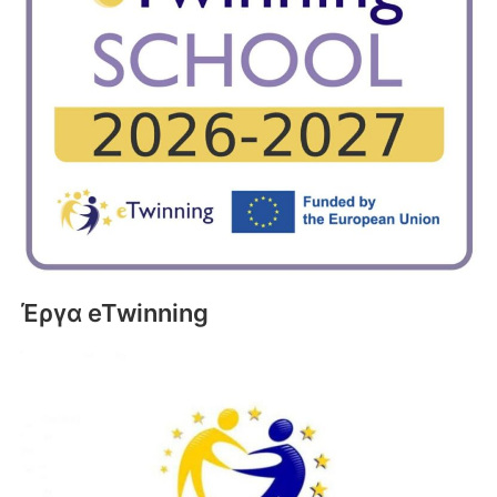
Έργα eTwinning