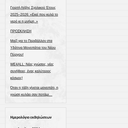
Γιορτή Λήξης Σχολικού Έτους
2025–2026: «Εκεί που κυλά το
νερό κι η μνήμη..»
ΠΡΟΣΚΛΗΣΗ
Μαζί για το Περιβάλλον στα
Υδάτινα Μονοπάτια του Νέου
Πύργου!
WE4ALL: Νέες γνώσεις, νέες
συνήθειες, ένας καλύτερος
κόσμος!
Όταν η τάξη γίνεται μονοπάτι, η
γνώση κυλάει σαν ποτάμι…
Ημερολόγιο εκδηλώσεων