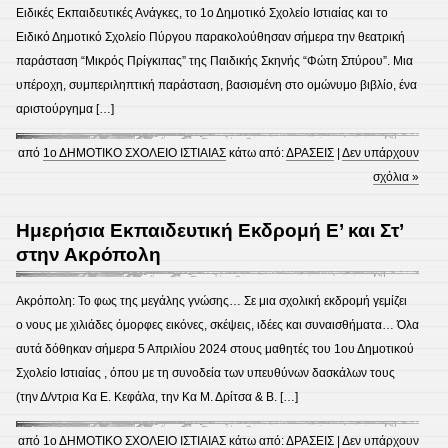
Ειδικές Εκπαιδευτικές Ανάγκες, το 1ο Δημοτικό Σχολείο Ιστιαίας και το
Ειδικό Δημοτικό Σχολείο Πύργου παρακολούθησαν σήμερα την θεατρική
παράσταση “Μικρός Πρίγκιπας” της Παιδικής Σκηνής “Φώτη Σπύρου”. Μια
υπέροχη, συμπεριληπτική παράσταση, βασισμένη στο ομώνυμο βιβλίο, ένα
αριστούργημα […]
από
1ο ΔΗΜΟΤΙΚΟ ΣΧΟΛΕΙΟ ΙΣΤΙΑΙΑΣ
κάτω από:
ΔΡΑΣΕΙΣ
|
Δεν υπάρχουν
σχόλια »
Ημερήσια Εκπαιδευτική Εκδρομή Ε’ και Στ’
στην Ακρόπολη
Ακρόπολη: Το φως της μεγάλης γνώσης… Σε μια σχολική εκδρομή γεμίζει
ο νους με χιλιάδες όμορφες εικόνες, σκέψεις, ιδέες και συναισθήματα… Όλα
αυτά δόθηκαν σήμερα 5 Απριλίου 2024 στους μαθητές του 1ου Δημοτικού
Σχολείο Ιστιαίας , όπου με τη συνοδεία των υπευθύνων δασκάλων τους
(την Δ/ντρια Κα Ε. Κεφάλα, την Κα Μ. Δρίτσα & Β. […]
από
1ο ΔΗΜΟΤΙΚΟ ΣΧΟΛΕΙΟ ΙΣΤΙΑΙΑΣ
κάτω από:
ΔΡΑΣΕΙΣ
|
Δεν υπάρχουν