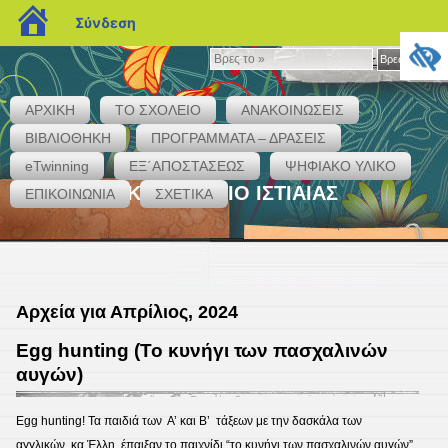
blogs.sch.gr
Σύνδεση
Βρες
Βρες το »
το
»
ΑΡΧΙΚΗ
ΤΟ ΣΧΟΛΕΙΟ
ΑΝΑΚΟΙΝΩΣΕΙΣ
ΒΙΒΛΙΟΘΗΚΗ
ΠΡΟΓΡΑΜΜΑΤΑ – ΔΡΑΣΕΙΣ
eTwinning
ΕΞ΄ΑΠΟΣΤΑΣΕΩΣ
ΨΗΦΙΑΚΟ ΥΛΙΚΟ
1ο ΔΗΜΟΤΙΚΟ ΣΧΟΛΕΙΟ ΙΣΤΙΑΙΑΣ
ΕΠΙΚΟΙΝΩΝΙΑ
ΣΧΕΤΙΚΑ
Αρχεία για Απρίλιος, 2024
Egg hunting (Το κυνήγι των πασχαλινών
αυγών)
Egg hunting! Τα παιδιά των Α’ και Β’ τάξεων με την δασκάλα των
αγγλικών κα Έλλη έπαιξαν το παιχνίδι “το κυνήγι των πασχαλινών αυγών”.