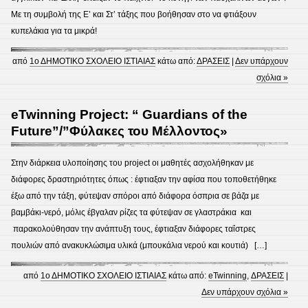
Με τη συμβολή της Ε’ και Στ’ τάξης που βοήθησαν στο να φτιάξουν
κυπελάκια για τα μικρά!
από
1ο ΔΗΜΟΤΙΚΟ ΣΧΟΛΕΙΟ ΙΣΤΙΑΙΑΣ
κάτω από:
ΔΡΑΣΕΙΣ
|
Δεν υπάρχουν
σχόλια »
eTwinning Project: “ Guardians of the
Future”/”Φύλακες του Μέλλοντος»
Στην διάρκεια υλοποίησης του project οι μαθητές ασχολήθηκαν με
διάφορες δραστηριότητες όπως : έφτιαξαν την αφίσα που τοποθετήθηκε
έξω από την τάξη, φύτεψαν σπόροι από διάφορα όσπρια σε βάζα με
βαμβάκι-νερό, μόλις έβγαλαν ρίζες τα φύτεψαν σε γλαστράκια και
παρακολούθησαν την ανάπτυξη τους, έφτιαξαν διάφορες ταΐστρες
πουλιών από ανακυκλώσιμα υλικά (μπουκάλια νερού και κουτιά) […]
από
1ο ΔΗΜΟΤΙΚΟ ΣΧΟΛΕΙΟ ΙΣΤΙΑΙΑΣ
κάτω από:
eTwinning
,
ΔΡΑΣΕΙΣ
|
Δεν υπάρχουν σχόλια »