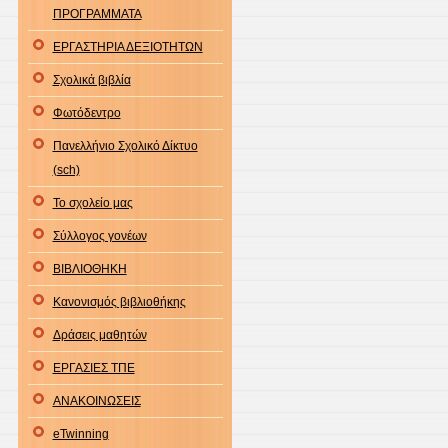
ΠΡΟΓΡΑΜΜΑΤΑ
ΕΡΓΑΣΤΗΡΙΑ ΔΕΞΙΟΤΗΤΩΝ
Σχολικά βιβλία
Φωτόδεντρο
Πανελλήνιο Σχολικό Δίκτυο
(sch)
Το σχολείο μας
Σύλλογος γονέων
ΒΙΒΛΙΟΘΗΚΗ
Κανονισμός βιβλιοθήκης
Δράσεις μαθητών
ΕΡΓΑΣΙΕΣ ΤΠΕ
ΑΝΑΚΟΙΝΩΣΕΙΣ
eTwinning