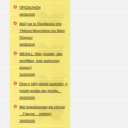
ΠΡΟΣΚΛΗΣΗ
09/06/2026
Μαζί για το Περιβάλλον στα
Υδάτινα Μονοπάτια του Νέου
Πύργου!
05/06/2026
WE4ALL: Νέες γνώσεις, νέες
συνήθειες, ένας καλύτερος
κόσμος!
31/05/2026
Όταν η τάξη γίνεται μονοπάτι, η
γνώση κυλάει σαν ποτάμι…
25/05/2026
Μια ποικιλόμορφη και ισότιμη
…Γέφυρα… αγάπης!
20/05/2026