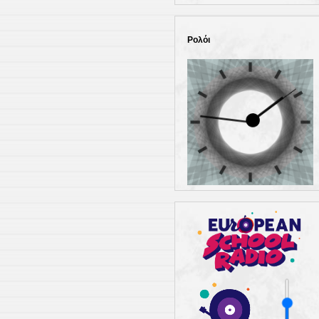
Ρολόι