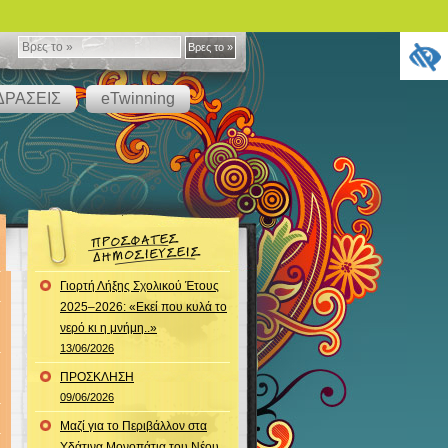
Βρες
Βρες το »
το
ΔΡΑΣΕΙΣ
eTwinning
»
Γιορτή Λήξης Σχολικού Έτους
2025–2026: «Εκεί που κυλά το
νερό κι η μνήμη..»
13/06/2026
ΠΡΟΣΚΛΗΣΗ
09/06/2026
Μαζί για το Περιβάλλον στα
Υδάτινα Μονοπάτια του Νέου