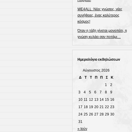
Πύργου!
WE4ALL: Νέες γνώσεις, νέες
συνήθειες, ένας καλύτερος
κόσμος!
Όταν η τάξη γίνεται μονοπάτι, η
γνώση κυλάει σαν ποτάμι…
Ημερολόγιο εκδηλώσεων
Αύγουστος 2026
Δ
Τ
Τ
Π
Π
Σ
Κ
1
2
3
4
5
6
7
8
9
10
11
12
13
14
15
16
17
18
19
20
21
22
23
24
25
26
27
28
29
30
31
« Ιούν