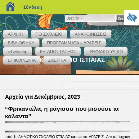
blogs.sch.gr
Σύνδεση
Βρες
Βρες το »
το
»
ΑΡΧΙΚΗ
ΤΟ ΣΧΟΛΕΙΟ
ΑΝΑΚΟΙΝΩΣΕΙΣ
ΒΙΒΛΙΟΘΗΚΗ
ΠΡΟΓΡΑΜΜΑΤΑ – ΔΡΑΣΕΙΣ
eTwinning
ΕΞ΄ΑΠΟΣΤΑΣΕΩΣ
ΨΗΦΙΑΚΟ ΥΛΙΚΟ
1ο ΔΗΜΟΤΙΚΟ ΣΧΟΛΕΙΟ ΙΣΤΙΑΙΑΣ
ΕΠΙΚΟΙΝΩΝΙΑ
ΣΧΕΤΙΚΑ
Αρχεία για Δεκέμβριος, 2023
“Φρικαντέλα, η μάγισσα που μισούσε τα
κάλαντα”
από
1ο ΔΗΜΟΤΙΚΟ ΣΧΟΛΕΙΟ ΙΣΤΙΑΙΑΣ
κάτω από:
ΔΡΑΣΕΙΣ
|
Δεν υπάρχουν