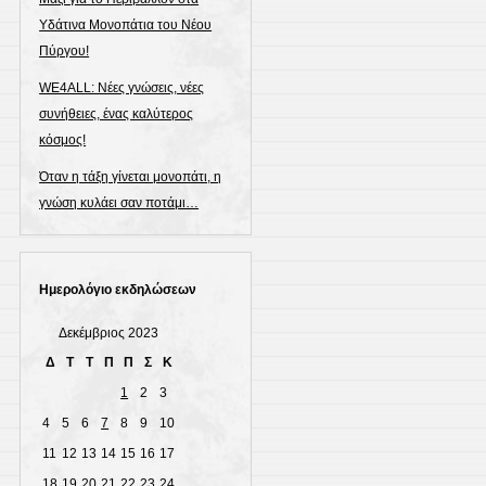
Υδάτινα Μονοπάτια του Νέου
Πύργου!
WE4ALL: Νέες γνώσεις, νέες
συνήθειες, ένας καλύτερος
κόσμος!
Όταν η τάξη γίνεται μονοπάτι, η
γνώση κυλάει σαν ποτάμι…
Ημερολόγιο εκδηλώσεων
Δεκέμβριος 2023
Δ
Τ
Τ
Π
Π
Σ
Κ
1
2
3
4
5
6
7
8
9
10
11
12
13
14
15
16
17
18
19
20
21
22
23
24