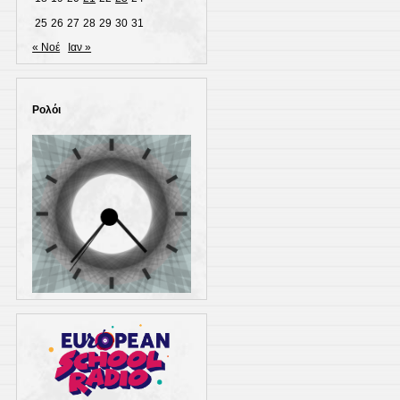
25
26
27
28
29
30
31
« Νοέ
Ιαν »
Ρολόι