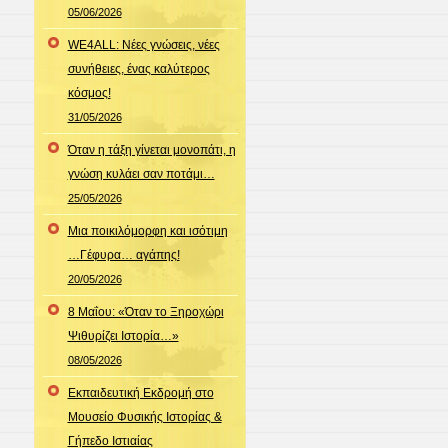
05/06/2026
WE4ALL: Νέες γνώσεις, νέες
συνήθειες, ένας καλύτερος
κόσμος!
31/05/2026
Όταν η τάξη γίνεται μονοπάτι, η
γνώση κυλάει σαν ποτάμι…
25/05/2026
Μια ποικιλόμορφη και ισότιμη
…Γέφυρα… αγάπης!
20/05/2026
8 Μαΐου: «Όταν το Ξηροχώρι
Ψιθυρίζει Ιστορία…»
08/05/2026
Εκπαιδευτική Εκδρομή στο
Μουσείο Φυσικής Ιστορίας &
Γήπεδο Ιστιαίας