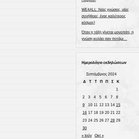
Πύργου!
WE4ALL: Νέες γνώσεις, νέες
συνήθειες, ένας καλύτερος
κόσμος!
Όταν η τάξη γίνεται μονοπάτι, η
γνώση κυλάει σαν ποτάμι…
Ημερολόγιο εκδηλώσεων
Σεπτέμβριος 2024
Δ
Τ
Τ
Π
Π
Σ
Κ
1
2
3
4
5
6
7
8
9
10
11
12
13
14
15
16
17
18
19
20
21
22
23
24
25
26
27
28
29
30
« Ιούν
Οκτ »