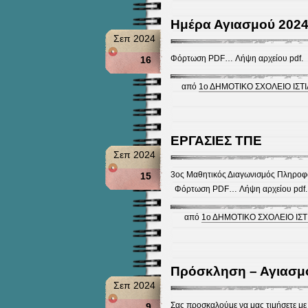
Ημέρα Αγιασμού 2024
Σεπ 2024
Φόρτωση PDF… Λήψη αρχείου pdf.
16
από
1ο ΔΗΜΟΤΙΚΟ ΣΧΟΛΕΙΟ ΙΣΤΙ
ΕΡΓΑΣΙΕΣ ΤΠΕ
Σεπ 2024
3ος Μαθητικός Διαγωνισμός Πληροφο
15
Φόρτωση PDF… Λήψη αρχείου pdf.
από
1ο ΔΗΜΟΤΙΚΟ ΣΧΟΛΕΙΟ ΙΣΤ
Πρόσκληση – Αγιασμ
Σεπ 2024
Σας προσκαλούμε να μας τιμήσετε με
9