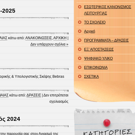
ΕΣΩΤΕΡΙΚΟΣ ΚΑΝΟΝΙΣΜΟΣ
-2025
ΛΕΙΤΟΥΡΓΙΑΣ
ΤΟ ΣΧΟΛΕΙΟ
Αρχική
ΑΙΑΣ
κάτω από:
ΑΝΑΚΟΙΝΩΣΕΙΣ
,
ΑΡΧΙΚΗ
|
ΠΡΟΓΡΑΜΜΑΤΑ – ΔΡΑΣΕΙΣ
Δεν υπάρχουν σχόλια »
ΕΞ΄ΑΠΟΣΤΑΣΕΩΣ
ΨΗΦΙΑΚΟ ΥΛΙΚΟ
ΕΠΙΚΟΙΝΩΝΙΑ
ρικής & Υπολογιστικής Σκέψης Bebras
ΣΧΕΤΙΚΑ
ΙΑΙΑΣ
κάτω από:
ΔΡΑΣΕΙΣ
|
Δεν επιτρέπεται
στο
σχολιασμός
ΕΡΓΑΣΙΕΣ
ΤΠΕ
ός 2024
 την παρουσία σας στον Αγιασμό της