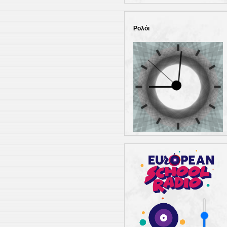
Ρολόι