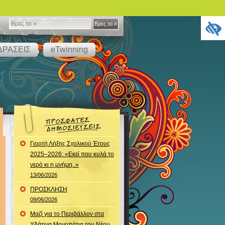
Βρες
Βρες το »
το
ΔΡΑΣΕΙΣ
eTwinning
»
Γιορτή Λήξης Σχολικού Έτους
2025–2026: «Εκεί που κυλά το
νερό κι η μνήμη..»
13/06/2026
ΠΡΟΣΚΛΗΣΗ
09/06/2026
Μαζί για το Περιβάλλον στα
Υδάτινα Μονοπάτια του Νέου