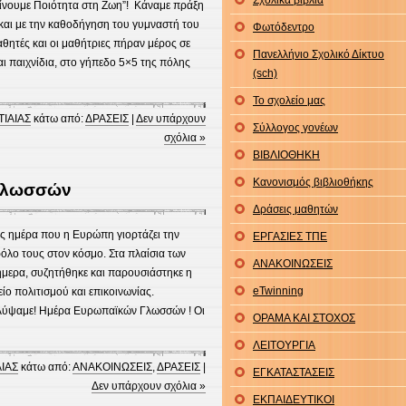
Σχολικά βιβλία
 Δίνουμε Ποιότητα στη Ζωη”! Κάναμε πράξη
και με την καθοδήγηση του γυμναστή του
Φωτόδεντρο
θητές και οι μαθήτριες πήραν μέρος σε
Πανελλήνιο Σχολικό Δίκτυο
αι παιχνίδια, στο γήπεδο 5×5 της πόλης
(sch)
Το σχολείο μας
ΤΙΑΙΑΣ
κάτω από:
ΔΡΑΣΕΙΣ
|
Δεν υπάρχουν
Σύλλογος γονέων
σχόλια »
ΒΙΒΛΙΟΘΗΚΗ
Κανονισμός βιβλιοθήκης
Γλωσσών
Δράσεις μαθητών
ως ημέρα που η Ευρώπη γιορτάζει την
ΕΡΓΑΣΙΕΣ ΤΠΕ
όλο τους στον κόσμο. Στα πλαίσια των
ΑΝΑΚΟΙΝΩΣΕΙΣ
μερα, συζητήθηκε και παρουσιάστηκε η
eTwinning
ο πολιτισμού και επικοινωνίας.
λύψαμε! Ημέρα Ευρωπαϊκών Γλωσσών ! Οι
ΟΡΑΜΑ ΚΑΙ ΣΤΟΧΟΣ
ΛΕΙΤΟΥΡΓΙΑ
ΙΑΣ
κάτω από:
ΑΝΑΚΟΙΝΩΣΕΙΣ
,
ΔΡΑΣΕΙΣ
|
ΕΓΚΑΤΑΣΤΑΣΕΙΣ
Δεν υπάρχουν σχόλια »
ΕΚΠΑΙΔΕΥΤΙΚΟΙ