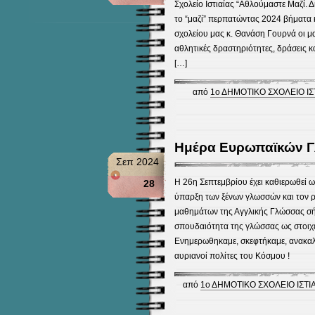
Σχολείο Ιστιαίας “Αθλούμαστε Μαζί.
το “μαζί” περπατώντας 2024 βήματα 
σχολείου μας κ. Θανάση Γουρνά οι μα
αθλητικές δραστηριότητες, δράσεις κ
[…]
από
1ο ΔΗΜΟΤΙΚΟ ΣΧΟΛΕΙΟ ΙΣ
Ημέρα Ευρωπαϊκών 
Σεπ 2024
Η 26η Σεπτεμβρίου έχει καθιερωθεί 
28
ύπαρξη των ξένων γλωσσών και τον ρ
μαθημάτων της Αγγλικής Γλώσσας σή
σπουδαιότητα της γλώσσας ως στοιχεί
Ενημερωθηκαμε, σκεφτήκαμε, ανακα
αυριανοί πολίτες του Κόσμου !
από
1ο ΔΗΜΟΤΙΚΟ ΣΧΟΛΕΙΟ ΙΣΤΙΑ