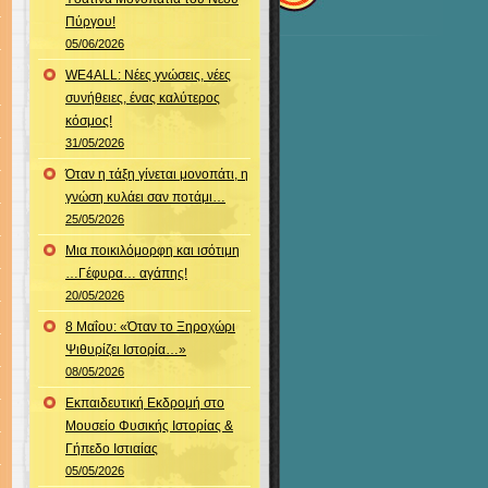
Πύργου!
05/06/2026
WE4ALL: Νέες γνώσεις, νέες
συνήθειες, ένας καλύτερος
κόσμος!
31/05/2026
Όταν η τάξη γίνεται μονοπάτι, η
γνώση κυλάει σαν ποτάμι…
25/05/2026
Μια ποικιλόμορφη και ισότιμη
…Γέφυρα… αγάπης!
20/05/2026
8 Μαΐου: «Όταν το Ξηροχώρι
Ψιθυρίζει Ιστορία…»
08/05/2026
Εκπαιδευτική Εκδρομή στο
Μουσείο Φυσικής Ιστορίας &
Γήπεδο Ιστιαίας
05/05/2026