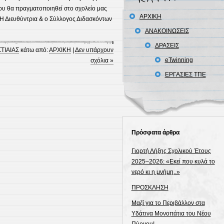
ου θα πραγματοποιηθεί στο σχολείο μας
ΑΡΧΙΚΗ
 Η Διευθύντρια & ο Σύλλογος Διδασκόντων
ΑΝΑΚΟΙΝΩΣΕΙΣ
ΔΡΑΣΕΙΣ
ΤΙΑΙΑΣ
κάτω από:
ΑΡΧΙΚΗ
|
Δεν υπάρχουν
eTwinning
σχόλια »
ΕΡΓΑΣΙΕΣ ΤΠΕ
Πρόσφατα άρθρα
Γιορτή Λήξης Σχολικού Έτους
2025–2026: «Εκεί που κυλά το
νερό κι η μνήμη..»
ΠΡΟΣΚΛΗΣΗ
Μαζί για το Περιβάλλον στα
Υδάτινα Μονοπάτια του Νέου