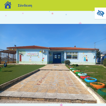
blogs.sch.gr
Σύνδεση