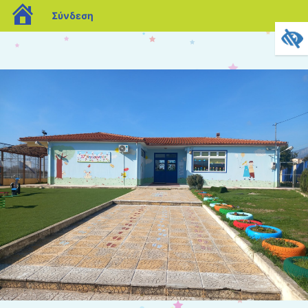
blogs.sch.gr
Σύνδεση