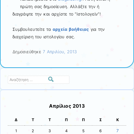
πρώτη σας δημοσίευση. Αλλάξτε την ή
διαγράψτε την και αρχίστε το “Ιστολογείν”!
Συμβουλευτείτε τα
αρχεία βοήθειας
για την
διαχείριση του ιστολογίου σας.
Δημοσιεύθηκε
7 Απριλίου, 2013
Αναζήτηση
Απρίλιος 2013
Δ
Τ
Τ
Π
Π
Σ
Κ
7
1
2
3
4
5
6