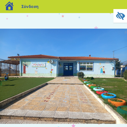
blogs.sch.gr
Σύνδεση