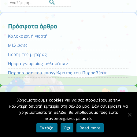
Αναζήτηση
Πρόσφατα άρθρα
Καλοκαιρινή γιορτή
Μέλισσες
Γιορτή της μητέρας
Ημέρα γνωριμίας αθλημάτων
Παρουσίαση του επαγγέλματος του Πυροσβέστη
Πρόσφατα σχόλια
Χρησιμοποιούμε cookies για να σας προσφέρουμε την
καλύτερη δυνατή εμπειρία στη σελίδα μας. Εάν συνεχίσετε να
17ο ΝΗΠΙΑΓΩΓΕΙΟ ΞΑΝΘΗΣ
ΦΥΤΕΜΑ ΛΟΥΛΟΥΔΙΩΝ
στο
χρησιμοποιείτε τη σελίδα, θα υποθέσουμε πως είστε
ικανοποιημένοι με αυτό.
Εντάξει
Όχι
Read more
Ιστορικό