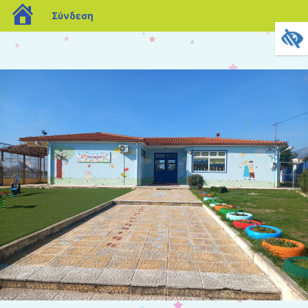
blogs.sch.gr
Σύνδεση