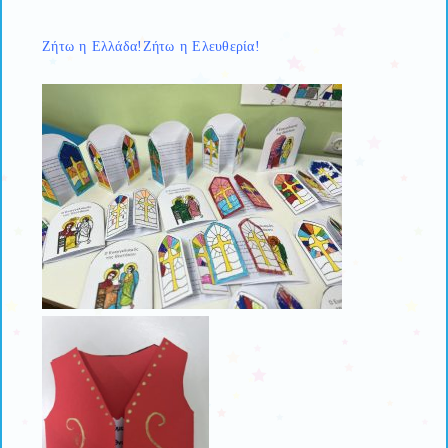
Ζήτω η Ελλάδα!Ζήτω η Ελευθερία!