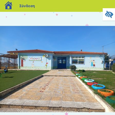
blogs.sch.gr
Σύνδεση